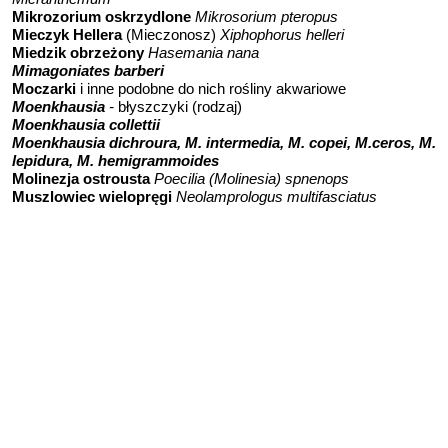
Mikrozorium oskrzydlone
Mikrosorium pteropus
Mieczyk Hellera
(Mieczonosz)
Xiphophorus helleri
Miedzik obrzeżony
Hasemania nana
Mimagoniates barberi
Moczarki
i inne podobne do nich rośliny akwariowe
Moenkhausia
-
błyszczyki (rodzaj)
Moenkhausia collettii
Moenkhausia dichroura,
M. intermedia, M. copei, M.ceros, M.
lepidura, M. hemigrammoides
Molinezja ostrousta
Poecilia (Molinesia) spnenops
Muszlowiec wielopręgi
Neolamprologus multifasciatus