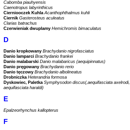
Cabomba piauhyensis
Caenotropus labyrinthicus
Cierniooczek Kuhla
Acanthophthalmus kuhli
Ciernik
Gasterosteus aculeatus
Clarias batrachus
Czerwieniak dwuplamy
Hemichromis bimaculatus
D
Danio kropkowany
Brachydanio nigrofasciatus
Danio lamparci
Brachydanio frankei
Danio malabarski
Danio malabaricus (aequipinnatus)
Danio pręgowany
Brachydanio rerio
Danio tęczowy
Brachydanio albolineatus
Drobniczka
Heterandria formosa
Dyskowiec, Paletka
Symphysodon discus(,aequifasciata axelrodi,
aequifasciata haraldi)
E
Epalzeorhynchus kallopterus
F