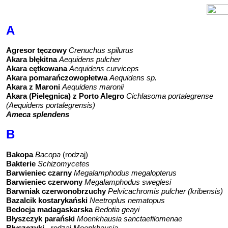
A
Agresor tęczowy
Crenuchus spilurus
Akara błękitna
Aequidens pulcher
Akara cętkowana
Aequidens curviceps
Akara pomarańczowopłetwa
Aequidens sp.
Akara z Maroni
Aequidens maronii
Akara (Pielęgnica) z Porto Alegro
Cichlasoma portalegrense
(Aequidens portalegrensis
)
Ameca splendens
B
Bakopa
Bacopa
(rodzaj)
Bakterie
Schizomycetes
Barwieniec czarny
Megalamphodus megalopterus
Barwieniec czerwony
Megalamphodus sweglesi
Barwniak czerwonobrzuchy
Pelvicachromis pulcher (kribensis)
Bazalcik kostarykański
Neetroplus nematopus
Bedocja madagaskarska
Bedotia geayi
Błyszczyk parański
Moenkhausia sanctaefilomenae
Błyszczyki
- rodzaj
Moenkhausia