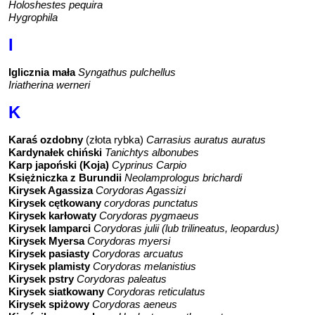
Holoshestes pequira
Hygrophila
I
Iglicznia mała
Syngathus pulchellus
Iriatherina werneri
K
Karaś ozdobny
(złota rybka)
Carrasius auratus auratus
Kardynałek chiński
Tanichtys albonubes
Karp japoński (Koja)
Cyprinus Carpio
Księżniczka z Burundii
Neolamprologus brichardi
Kirysek Agassiza
Corydoras Agassizi
Kirysek cętkowany
corydoras punctatus
Kirysek karłowaty
Corydoras pygmaeus
Kirysek lamparci
Corydoras julii (lub trilineatus, leopardus)
Kirysek Myersa
Corydoras myersi
Kirysek pasiasty
Corydoras arcuatus
Kirysek plamisty
Corydoras melanistius
Kirysek pstry
Corydoras paleatus
Kirysek siatkowany
Corydoras reticulatus
Kirysek spiżowy
Corydoras aeneus