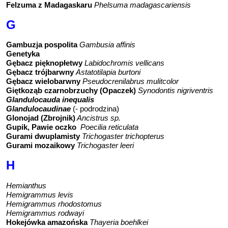
Felzuma z Madagaskaru
Phelsuma madagascariensis
G
Gambuzja pospolita
Gambusia affinis
Genetyka
Gębacz pięknopłetwy
Labidochromis vellicans
Gębacz trójbarwny
Astatotilapia burtoni
Gębacz wielobarwny
Pseudocrenilabrus mulitcolor
Giętkoząb czarnobrzuchy (Opaczek)
Synodontis nigriventris
Glandulocauda inequalis
Glandulocaudinae
(- podrodzina)
Glonojad (Zbrojnik)
Ancistrus sp.
Gupik, Pawie oczko
Poecilia reticulata
Gurami dwuplamisty
Trichogaster trichopterus
Gurami mozaikowy
Trichogaster leeri
H
Hemianthus
Hemigrammus levis
Hemigrammus rhodostomus
Hemigrammus rodwayi
Hokejówka amazońska
Thayeria boehlkei