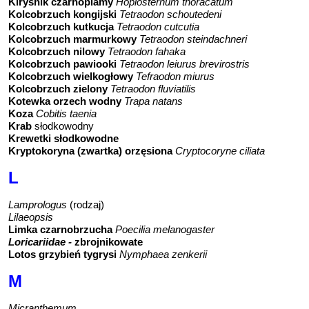
Kiryśnik czarnoplamy
Hoplosternum thoracatum
Kolcobrzuch kongijski
Tetraodon schoutedeni
Kolcobrzuch kutkucja
Tetraodon cutcutia
Kolcobrzuch marmurkowy
Tetraodon steindachneri
Kolcobrzuch nilowy
Tetraodon fahaka
Kolcobrzuch pawiooki
Tetraodon leiurus brevirostris
Kolcobrzuch wielkogłowy
Tefraodon miurus
Kolcobrzuch zielony
Tetraodon fluviatilis
Kotewka orzech wodny
Trapa natans
Koza
Cobitis taenia
Krab
słodkowodny
Krewetki słodkowodne
Kryptokoryna (zwartka) orzęsiona
Cryptocoryne ciliata
L
Lamprologus
(rodzaj)
Lilaeopsis
Limka czarnobrzucha
Poecilia melanogaster
Loricariidae -
zbrojnikowate
Lotos grzybień tygrysi
Nymphaea zenkerii
M
Micranthemum