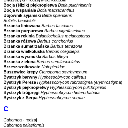
Bocja (ślizik) pięknopłetwa
Botia pulchripinnis
Bocja wspaniała
Botia macracanthus
Bojownik syjamski
Betta splendens
Bolbitis heudelotii
Brzanka liniowana
Barbus fasciatus
Brzanka purpurowa
Barbus nigrofasciatus
Brzanka rekinia
Balantiocheilus melanopterus
Brzanka różowa
Barbus conchonius
Brzanka sumatrzańska
Barbus tetrazona
Brzanka wielkołuska
Barbus oliegolepis
Brzanka wysmukła
Barbus titteya
Brzanka zielona
Barbus semifasciolatus
Brzeszczotkowate
Notopteridae
Buszowiec krępy
Ctenopoma oxyrhynchum
Bystrzyk barwny
Hyphessobrycon callistus
Bystrzyk Pereza
Hyphessobrycon rubrostigma (erythrostigma
)
Bystrzyk pięknopłetwy
Hyphessobrycon pulchripinnis
Bystrzyk trójpręgi
Hyphessobrycon heterorhabdus
Bystrzyk z Serpa
Hyphessobrycon serpae
C
Cabomba
- rodzaj
Cabomba palaeformis