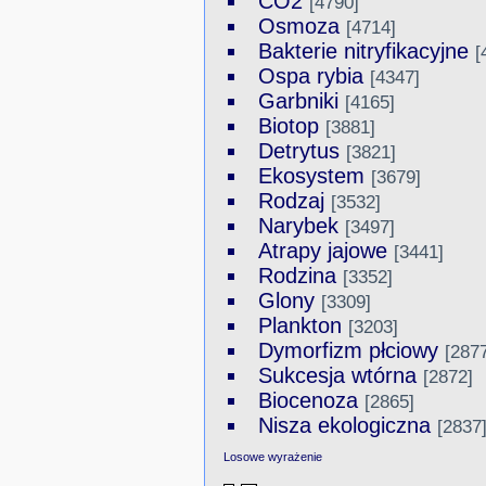
CO2
[4790]
Osmoza
[4714]
Bakterie nitryfikacyjne
[
Ospa rybia
[4347]
Garbniki
[4165]
Biotop
[3881]
Detrytus
[3821]
Ekosystem
[3679]
Rodzaj
[3532]
Narybek
[3497]
Atrapy jajowe
[3441]
Rodzina
[3352]
Glony
[3309]
Plankton
[3203]
Dymorfizm płciowy
[2877
Sukcesja wtórna
[2872]
Biocenoza
[2865]
Nisza ekologiczna
[2837
Losowe wyrażenie