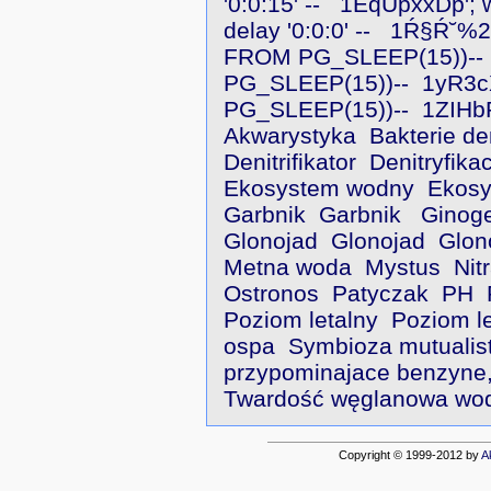
'0:0:15' --
1EqUpxxDp'; wa
delay '0:0:0' --
1Ŕ§Ŕ˘%2
FROM PG_SLEEP(15))--
PG_SLEEP(15))--
1yR3c
PG_SLEEP(15))--
1ZIHbR
Akwarystyka
Bakterie de
Denitrifikator
Denitryfika
Ekosystem wodny
Ekosy
Garbnik
Garbnik
Ginoge
Glonojad
Glonojad
Glon
Metna woda
Mystus
Nit
Ostronos
Patyczak
PH
Poziom letalny
Poziom le
ospa
Symbioza mutualis
przypominajace benzyne,
Twardość węglanowa wo
Copyright © 1999-2012 by
A