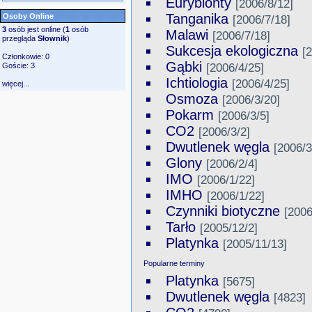
Eurybionty
[2006/8/12]
Tanganika
Osoby Online
[2006/7/18]
3
osób jest online (
1
osób
Malawi
[2006/7/18]
przegląda
Słownik
)
Sukcesja ekologiczna
[
Członkowie: 0
Gąbki
Goście: 3
[2006/4/25]
Ichtiologia
[2006/4/25]
więcej...
Osmoza
[2006/3/20]
Pokarm
[2006/3/5]
CO2
[2006/3/2]
Dwutlenek węgla
[2006/3
Glony
[2006/2/4]
IMO
[2006/1/22]
IMHO
[2006/1/22]
Czynniki biotyczne
[2006
Tarło
[2005/12/2]
Platynka
[2005/11/13]
Popularne terminy
Platynka
[5675]
Dwutlenek węgla
[4823]