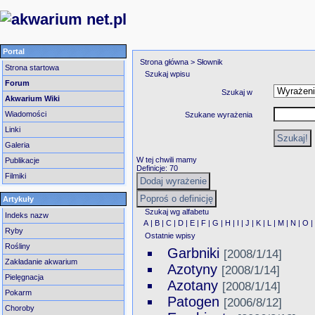
Portal
Strona główna
> Słownik
Strona startowa
Szukaj wpisu
Forum
Szukaj w
Akwarium Wiki
Wiadomości
Szukane wyrażenia
Linki
Galeria
W tej chwili mamy
Publikacje
Definicje: 70
Filmiki
Artykuły
Szukaj wg alfabetu
Indeks nazw
A
|
B
|
C
|
D
|
E
|
F
|
G
|
H
|
I
|
J
|
K
|
L
|
M
|
N
|
O
Ryby
Ostatnie wpisy
Rośliny
Garbniki
[2008/1/14]
Zakładanie akwarium
Azotyny
[2008/1/14]
Pielęgnacja
Azotany
[2008/1/14]
Pokarm
Patogen
[2006/8/12]
Choroby