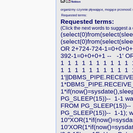
Nekton
organizmy czynnie pływające, mogące przenosić si
Requested terms:
Requested terms:
(Click the next words to suggest a d
(select(0)from(select(slee
(select(0)from(select(slee
OR 2+724-724-1=0+0+0+
392-1=0+0+0+1 --
-1' O
1
1
1
1
1
1
1
1
1
1
1
1
1
1
1
1
1
1
1
1
1'||DBMS_PIPE.RECEIVE
1*DBMS_PIPE.RECEIVE_
1*if(now()=sysdate(),slee
PG_SLEEP(15))--
1-1 wai
FROM PG_SLEEP(15))--
PG_SLEEP(15))--
1-1); w
10"XOR(1*if(now()=sysda
10'XOR(1*if(now()=sysdat