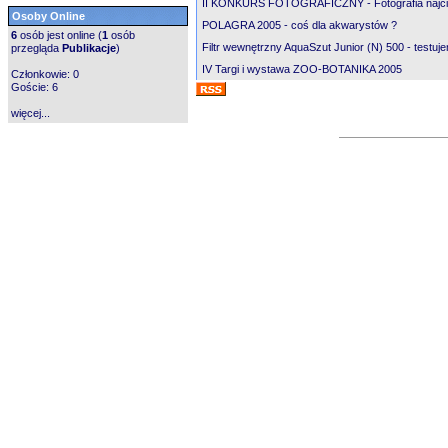
II KONKURS FOTOGRAFICZNY - Fotografia najcie
Osoby Online
POLAGRA 2005 - coś dla akwarystów ?
6
osób jest online (
1
osób
Filtr wewnętrzny AquaSzut Junior (N) 500 - testuj
przegląda
Publikacje
)
IV Targi i wystawa ZOO-BOTANIKA 2005
Członkowie: 0
Goście: 6
więcej...