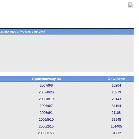
atnio opublikowany artykuł
Opublikowany na
Odwiedzin
2007/9/8
15204
2007/8/26
16979
2006/8/19
29143
2006/6/7
34194
2006/6/1
21108
2006/5/10
52345
2006/2/15
101405
2005/11/27
31772