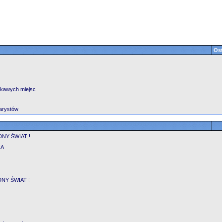
Ost
ekawych miejsc
arystów
NY ŚWIAT !
CA
NY ŚWIAT !