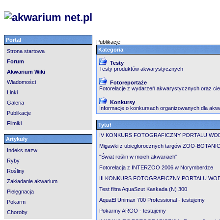
Portal
Publikacje
Kategoria
Strona startowa
Forum
Testy
Testy produktów akwarystycznych
Akwarium Wiki
Wiadomości
Fotoreportaże
Fotorelacje z wydarzeń akwarystycznych oraz ci
Linki
Konkursy
Galeria
Informacje o konkursach organizowanych dla akw
Publikacje
Filmiki
Tytuł
IV KONKURS FOTOGRAFICZNY PORTALU WOD
Artykuły
Migawki z ubiegłorocznych targów ZOO-BOTANI
Indeks nazw
"Świat roślin w moich akwariach"
Ryby
Fotorelacja z INTERZOO 2006 w Norymberdze
Rośliny
III KONKURS FOTOGRAFICZNY PORTALU WOD
Zakładanie akwarium
Test filtra AquaSzut Kaskada (N) 300
Pielęgnacja
AquaEl Unimax 700 Professional - testujemy
Pokarm
Pokarmy ARGO - testujemy
Choroby