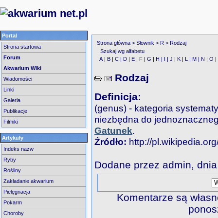
Portal
Strona główna
>
Słownik
>
R
> Rodzaj
Strona startowa
Szukaj wg alfabetu
Forum
A
|
B
|
C
|
D
|
E
|
F
|
G
|
H
|
I
|
J
|
K
|
L
|
M
|
N
|
O
Akwarium Wiki
Rodzaj
Wiadomości
Linki
Definicja:
Galeria
(genus) - kategoria systemat
Publikacje
niezbędna do jednoznacznego
Filmiki
Gatunek
.
Artykuły
Źródło:
http://pl.wikipedia.or
Indeks nazw
Ryby
Dodane przez
admin
, dni
Rośliny
Zakładanie akwarium
Pielęgnacja
Komentarze są własno
Pokarm
ponosz
Choroby