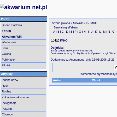
Portal
Strona główna
>
Słownik
>
I
> IMHO
Strona startowa
Szukaj wg alfabetu
Forum
A
|
B
|
C
|
D
|
E
|
F
|
G
|
H
|
I
|
J
|
K
|
L
|
M
|
N
|
O
Akwarium Wiki
IMHO
Wiadomości
Definicja:
Linki
Skrót często używany w internecie.
Dosłownie znaczy "In My Humble Opinion", czyli "Moi
Galeria
Dodane przez Anonymous, dnia 22-01-2006 15:21.
Publikacje
Filmiki
Komentarze są własnością ic
Artykuły
Indeks nazw
Autor
Wątek
Ryby
Rośliny
Zakładanie akwarium
Pielęgnacja
Pokarm
Choroby