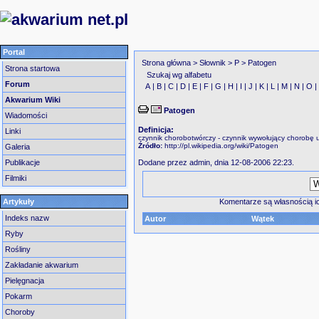
Portal
Strona główna
>
Słownik
>
P
> Patogen
Strona startowa
Szukaj wg alfabetu
Forum
A
|
B
|
C
|
D
|
E
|
F
|
G
|
H
|
I
|
J
|
K
|
L
|
M
|
N
|
O
Akwarium Wiki
Patogen
Wiadomości
Definicja:
Linki
czynnik chorobotwórczy - czynnik wywołujący chorobę
Źródło:
http://pl.wikipedia.org/wiki/Patogen
Galeria
Dodane przez
admin
, dnia 12-08-2006 22:23.
Publikacje
Filmiki
Komentarze są własnością ic
Artykuły
Indeks nazw
Autor
Wątek
Ryby
Rośliny
Zakładanie akwarium
Pielęgnacja
Pokarm
Choroby