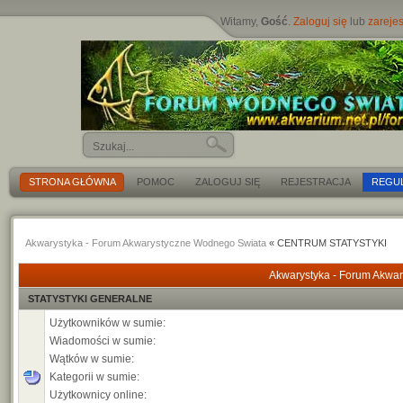
Witamy,
Gość
.
Zaloguj się
lub
zarejes
STRONA GŁÓWNA
POMOC
ZALOGUJ SIĘ
REJESTRACJA
REGU
Akwarystyka - Forum Akwarystyczne Wodnego Swiata
« CENTRUM STATYSTYKI
Akwarystyka - Forum Akwar
STATYSTYKI GENERALNE
Użytkowników w sumie:
Wiadomości w sumie:
Wątków w sumie:
Kategorii w sumie:
Użytkownicy online: