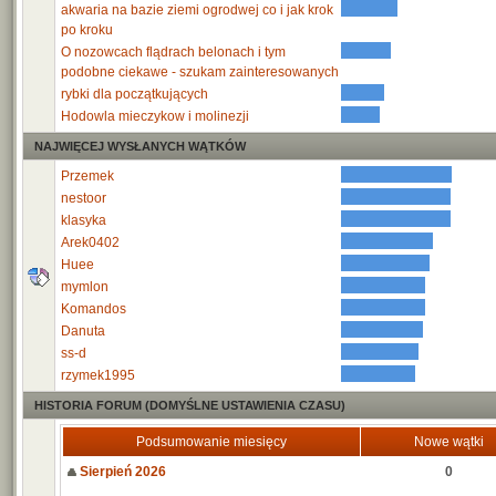
akwaria na bazie ziemi ogrodwej co i jak krok
po kroku
O nozowcach flądrach belonach i tym
podobne ciekawe - szukam zainteresowanych
rybki dla początkujących
Hodowla mieczykow i molinezji
NAJWIĘCEJ WYSŁANYCH WĄTKÓW
Przemek
nestoor
klasyka
Arek0402
Huee
mymlon
Komandos
Danuta
ss-d
rzymek1995
HISTORIA FORUM (DOMYŚLNE USTAWIENIA CZASU)
Podsumowanie miesięcy
Nowe wątki
Sierpień 2026
0