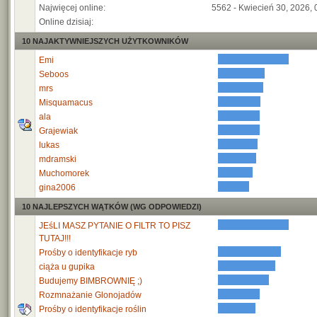
Najwięcej online:
5562 - Kwiecień 30, 2026, 
Online dzisiaj:
10 NAJAKTYWNIEJSZYCH UŻYTKOWNIKÓW
Emi
Seboos
mrs
Misquamacus
ala
Grajewiak
lukas
mdramski
Muchomorek
gina2006
10 NAJLEPSZYCH WĄTKÓW (WG ODPOWIEDZI)
JEśLI MASZ PYTANIE O FILTR TO PISZ
TUTAJ!!!
Prośby o identyfikacje ryb
ciąża u gupika
Budujemy BIMBROWNIĘ ;)
Rozmnażanie Glonojadów
Prośby o identyfikacje roślin