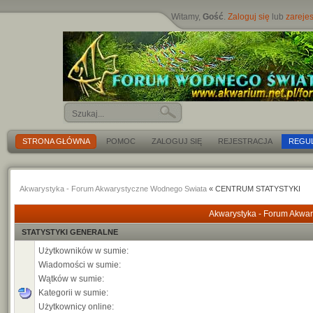
Witamy,
Gość
.
Zaloguj się
lub
zarejes
STRONA GŁÓWNA
POMOC
ZALOGUJ SIĘ
REJESTRACJA
REGU
Akwarystyka - Forum Akwarystyczne Wodnego Swiata
« CENTRUM STATYSTYKI
Akwarystyka - Forum Akwar
STATYSTYKI GENERALNE
Użytkowników w sumie:
Wiadomości w sumie:
Wątków w sumie:
Kategorii w sumie:
Użytkownicy online: