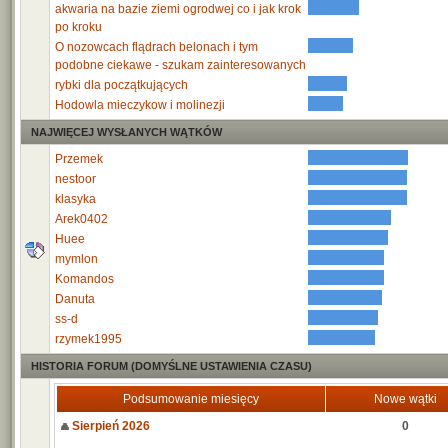
akwaria na bazie ziemi ogrodwej co i jak krok
po kroku
O nozowcach flądrach belonach i tym
podobne ciekawe - szukam zainteresowanych
rybki dla początkujących
Hodowla mieczykow i molinezji
NAJWIĘCEJ WYSŁANYCH WĄTKÓW
Przemek
nestoor
klasyka
Arek0402
Huee
mymlon
Komandos
Danuta
ss-d
rzymek1995
HISTORIA FORUM (DOMYŚLNE USTAWIENIA CZASU)
Podsumowanie miesięcy
Nowe wątki
Sierpień 2026
0