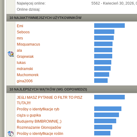
Najwięcej online:
5562 - Kwiecień 30, 2026, 
Online dzisiaj:
10 NAJAKTYWNIEJSZYCH UŻYTKOWNIKÓW
Emi
Seboos
mrs
Misquamacus
ala
Grajewiak
lukas
mdramski
Muchomorek
gina2006
10 NAJLEPSZYCH WĄTKÓW (WG ODPOWIEDZI)
JEśLI MASZ PYTANIE O FILTR TO PISZ
TUTAJ!!!
Prośby o identyfikacje ryb
ciąża u gupika
Budujemy BIMBROWNIĘ ;)
Rozmnażanie Glonojadów
Prośby o identyfikacje roślin