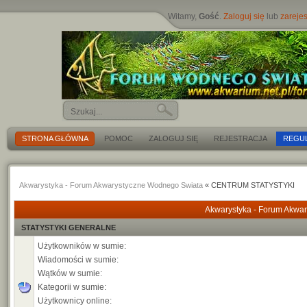
Witamy,
Gość
.
Zaloguj się
lub
zarejes
STRONA GŁÓWNA
POMOC
ZALOGUJ SIĘ
REJESTRACJA
REGU
Akwarystyka - Forum Akwarystyczne Wodnego Swiata
« CENTRUM STATYSTYKI
Akwarystyka - Forum Akwar
STATYSTYKI GENERALNE
Użytkowników w sumie:
Wiadomości w sumie:
Wątków w sumie:
Kategorii w sumie:
Użytkownicy online: