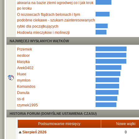
akwaria na bazie ziemi ogrodwej co i jak krok
po kroku
O nozowcach flądrach belonach i tym
podobne ciekawe - szukam zainteresowanych
rybki dla początkujących
Hodowla mieczykow i molinezji
NAJWIĘCEJ WYSŁANYCH WĄTKÓW
Przemek
nestoor
klasyka
Arek0402
Huee
mymlon
Komandos
Danuta
ss-d
rzymek1995
HISTORIA FORUM (DOMYŚLNE USTAWIENIA CZASU)
Podsumowanie miesięcy
Nowe wątki
Sierpień 2026
0