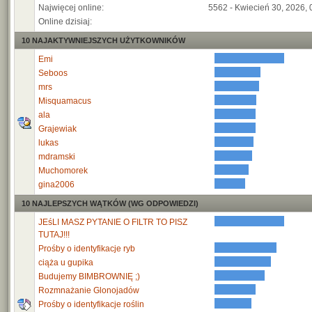
Najwięcej online:
5562 - Kwiecień 30, 2026, 
Online dzisiaj:
10 NAJAKTYWNIEJSZYCH UŻYTKOWNIKÓW
Emi
Seboos
mrs
Misquamacus
ala
Grajewiak
lukas
mdramski
Muchomorek
gina2006
10 NAJLEPSZYCH WĄTKÓW (WG ODPOWIEDZI)
JEśLI MASZ PYTANIE O FILTR TO PISZ
TUTAJ!!!
Prośby o identyfikacje ryb
ciąża u gupika
Budujemy BIMBROWNIĘ ;)
Rozmnażanie Glonojadów
Prośby o identyfikacje roślin