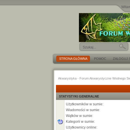
Wita
STRONA GŁÓWNA
POMOC
ZALOGUJ S
Akwarystyka - Forum Akwarystyczne Wodnego Sw
STATYSTYKI GENERALNE
Użytkowników w sumie:
Wiadomości w sumie:
Wątków w sumie:
Kategorii w sumie:
Użytkownicy online: