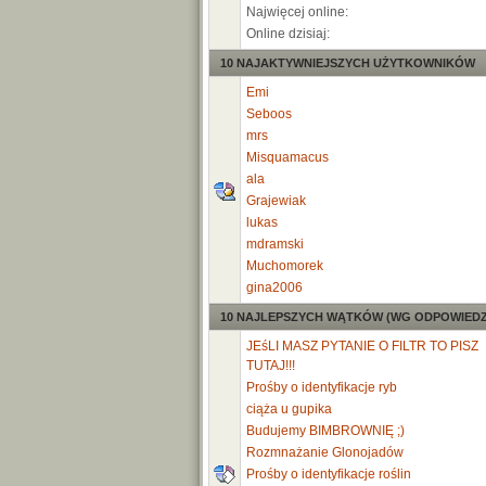
Najwięcej online:
Online dzisiaj:
10 NAJAKTYWNIEJSZYCH UŻYTKOWNIKÓW
Emi
Seboos
mrs
Misquamacus
ala
Grajewiak
lukas
mdramski
Muchomorek
gina2006
10 NAJLEPSZYCH WĄTKÓW (WG ODPOWIEDZ
JEśLI MASZ PYTANIE O FILTR TO PISZ
TUTAJ!!!
Prośby o identyfikacje ryb
ciąża u gupika
Budujemy BIMBROWNIĘ ;)
Rozmnażanie Glonojadów
Prośby o identyfikacje roślin