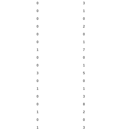
0
3
0
1
0
0
0
2
0
0
0
1
1
7
0
0
0
1
3
5
0
0
1
1
0
3
0
8
1
2
0
0
1
3