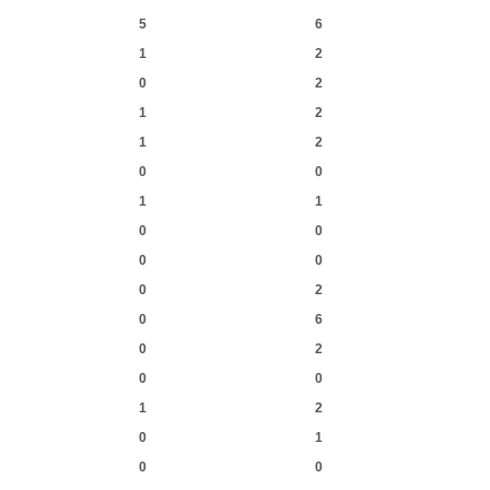
5
6
1
2
0
2
1
2
1
2
0
0
1
1
0
0
0
0
0
2
0
6
0
2
0
0
1
2
0
1
0
0