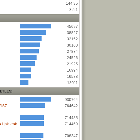
144.35
3.5:1
45697
38827
32152
30160
27874
24526
21925
16994
16588
13011
ETLEŃ)
930764
PISZ
764642
714485
i jak krok
714469
708347