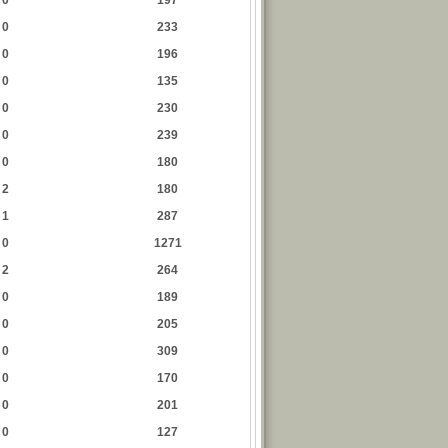
0
197
0
233
0
196
0
135
0
230
0
239
0
180
2
180
1
287
0
1271
2
264
0
189
0
205
0
309
0
170
0
201
0
127