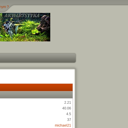
jnym ?
2.21
40.06
4.5
37
michael21