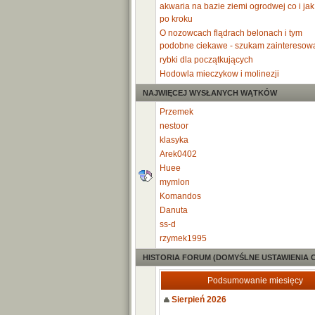
akwaria na bazie ziemi ogrodwej co i jak
po kroku
O nozowcach flądrach belonach i tym
podobne ciekawe - szukam zainteresow
rybki dla początkujących
Hodowla mieczykow i molinezji
NAJWIĘCEJ WYSŁANYCH WĄTKÓW
Przemek
nestoor
klasyka
Arek0402
Huee
mymlon
Komandos
Danuta
ss-d
rzymek1995
HISTORIA FORUM (DOMYŚLNE USTAWIENIA 
Podsumowanie miesięcy
Sierpień 2026