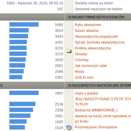
5562 - Kwiecień 30, 2026, 06:55:16
Średnio online na dzień:
182
Stosunek mężczyzn do kobiet:
10 NAJAKTYWNIEJSZYCH DZIAŁÓW
5480
Ryby akwariowe
3624
Nasze akwaria
3493
Akwarystyczne pogaduszki
3261
Sprzęt, technika akwarystyczna
3230
Rośliny akwarystyczne
3219
Obsady
3050
Choroby
2961
Jak rozmnożyć rybki
2698
Woda
2391
Zrób to sam
I)
10 NAJLEPSZYCH WĄTKÓW (WG WYŚWI
2861
ciąża u gupika
JEśLI MASZ PYTANIE O FILTR TO 
2539
TUTAJ!!!
2308
Budujemy BIMBROWNIĘ ;)
2061
akwaria na bazie ziemi ogrodwej co 
po kroku
1685
Rozmnażanie Glonojadów
1520