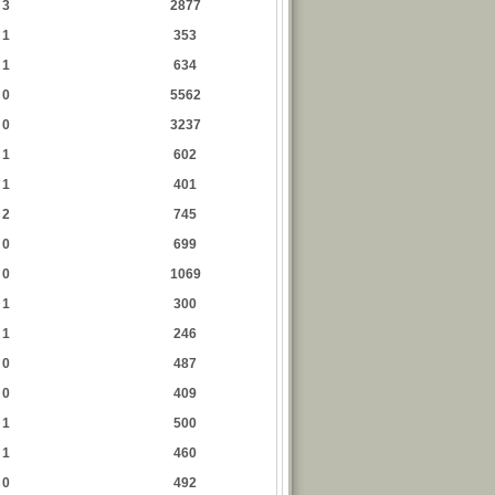
3
2877
1
353
1
634
0
5562
0
3237
1
602
1
401
2
745
0
699
0
1069
1
300
1
246
0
487
0
409
1
500
1
460
0
492