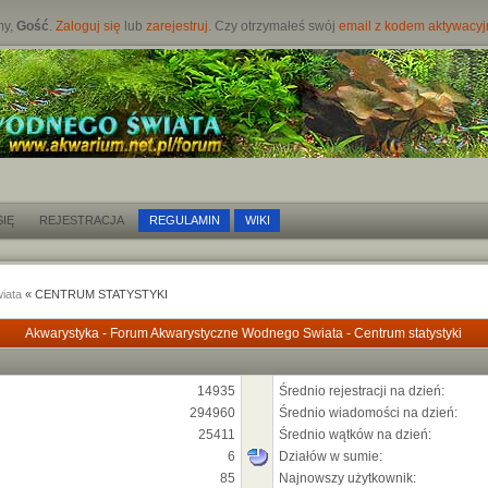
my,
Gość
.
Zaloguj się
lub
zarejestruj
. Czy otrzymałeś swój
email z kodem aktywacy
IĘ
REJESTRACJA
REGULAMIN
WIKI
iata
« CENTRUM STATYSTYKI
Akwarystyka - Forum Akwarystyczne Wodnego Swiata - Centrum statystyki
14935
Średnio rejestracji na dzień:
294960
Średnio wiadomości na dzień:
25411
Średnio wątków na dzień:
6
Działów w sumie:
85
Najnowszy użytkownik: