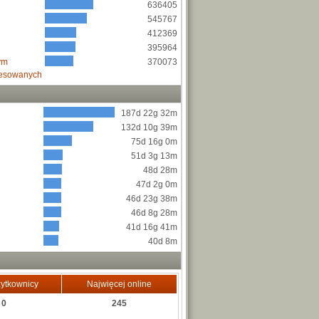
636405
545767
412369
395964
ym
370073
resowanych
187d 22g 32m
132d 10g 39m
75d 16g 0m
51d 3g 13m
48d 28m
47d 2g 0m
46d 23g 38m
46d 8g 28m
41d 16g 41m
40d 8m
ytkownicy
Najwięcej online
0
245