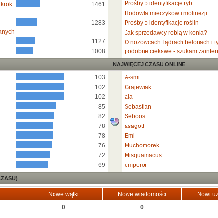
Prośby o identyfikacje ryb
 krok
1461
Hodowla mieczykow i molinezji
1283
Prośby o identyfikacje roślin
anych
Jak sprzedawcy robią w konia?
1127
O nozowcach flądrach belonach i t
1008
podobne ciekawe - szukam zainte
NAJWIĘCEJ CZASU ONLINE
103
A-smi
102
Grajewiak
102
ala
85
Sebastian
82
Seboos
78
asagoth
78
Emi
76
Muchomorek
72
Misquamacus
69
emperor
CZASU)
Nowe wątki
Nowe wiadomości
Nowi uż
0
0