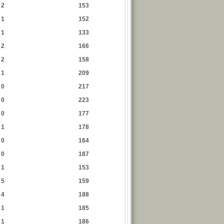
2
153
1
152
1
133
2
166
2
158
1
209
0
217
0
223
0
177
1
178
0
164
0
187
1
153
5
159
4
188
1
185
1
186