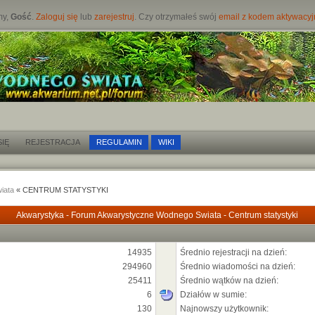
my,
Gość
.
Zaloguj się
lub
zarejestruj
. Czy otrzymałeś swój
email z kodem aktywacy
IĘ
REJESTRACJA
REGULAMIN
WIKI
iata
« CENTRUM STATYSTYKI
Akwarystyka - Forum Akwarystyczne Wodnego Swiata - Centrum statystyki
14935
Średnio rejestracji na dzień:
294960
Średnio wiadomości na dzień:
25411
Średnio wątków na dzień:
6
Działów w sumie:
130
Najnowszy użytkownik: