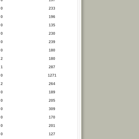
0
197
0
233
0
196
0
135
0
230
0
239
0
180
2
180
1
287
0
1271
2
264
0
189
0
205
0
309
0
170
0
201
0
127