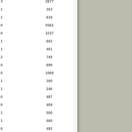
3
2877
1
353
1
634
0
5562
0
3237
1
602
1
401
2
745
0
699
0
1069
1
300
1
246
0
487
0
409
1
500
1
460
0
492