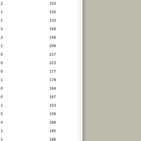
2
153
1
152
1
133
2
166
2
158
1
209
0
217
0
223
0
177
1
178
0
164
0
187
1
153
5
159
4
188
1
185
1
186