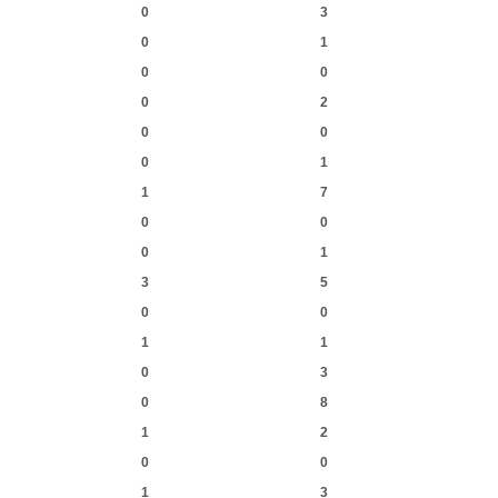
0
3
0
1
0
0
0
2
0
0
0
1
1
7
0
0
0
1
3
5
0
0
1
1
0
3
0
8
1
2
0
0
1
3