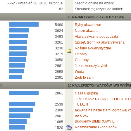
5562 - Kwiecień 30, 2026, 06:55:16
Średnio online na dzień:
182
Stosunek mężczyzn do kobiet:
10 NAJAKTYWNIEJSZYCH DZIAŁÓW
5480
Ryby akwariowe
3624
Nasze akwaria
3493
Akwarystyczne pogaduszki
3261
Sprzęt, technika akwarystyczna
3230
Rośliny akwarystyczne
3219
Obsady
3050
Choroby
2961
Jak rozmnożyć rybki
2698
Woda
2391
Zrób to sam
I)
10 NAJLEPSZYCH WĄTKÓW (WG WYŚWI
2861
ciąża u gupika
JEśLI MASZ PYTANIE O FILTR TO 
2539
TUTAJ!!!
2308
akwaria na bazie ziemi ogrodwej co 
po kroku
2061
Budujemy BIMBROWNIĘ ;)
1685
Rozmnażanie Glonojadów
1520