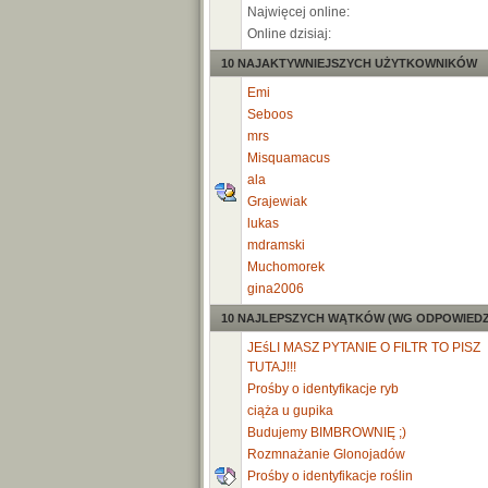
Najwięcej online:
Online dzisiaj:
10 NAJAKTYWNIEJSZYCH UŻYTKOWNIKÓW
Emi
Seboos
mrs
Misquamacus
ala
Grajewiak
lukas
mdramski
Muchomorek
gina2006
10 NAJLEPSZYCH WĄTKÓW (WG ODPOWIEDZ
JEśLI MASZ PYTANIE O FILTR TO PISZ
TUTAJ!!!
Prośby o identyfikacje ryb
ciąża u gupika
Budujemy BIMBROWNIĘ ;)
Rozmnażanie Glonojadów
Prośby o identyfikacje roślin