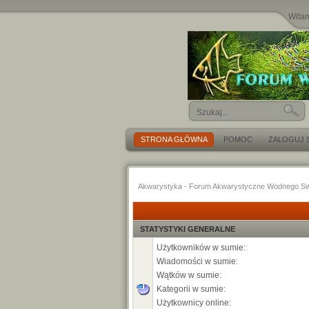
Wita
STRONA GŁÓWNA
POMOC
ZALOGUJ S
Akwarystyka - Forum Akwarystyczne Wodnego Sw
STATYSTYKI GENERALNE
Użytkowników w sumie:
Wiadomości w sumie:
Wątków w sumie:
Kategorii w sumie:
Użytkownicy online: