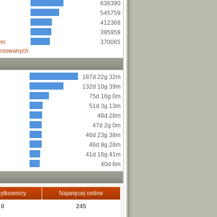
636390
545759
412368
395959
ym
370065
resowanych
187d 22g 32m
132d 10g 39m
75d 16g 0m
51d 3g 13m
48d 28m
47d 2g 0m
46d 23g 38m
46d 8g 28m
41d 16g 41m
40d 8m
ytkownicy
Najwięcej online
0
245