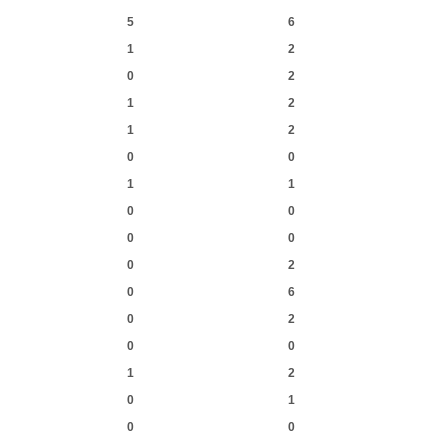
5
6
1
2
0
2
1
2
1
2
0
0
1
1
0
0
0
0
0
2
0
6
0
2
0
0
1
2
0
1
0
0