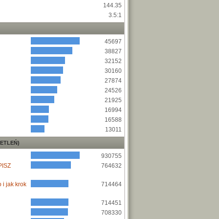
144.35
3.5:1
45697
38827
32152
30160
27874
24526
21925
16994
16588
13011
ETLEŃ)
930755
PISZ
764632
i jak krok
714464
714451
708330