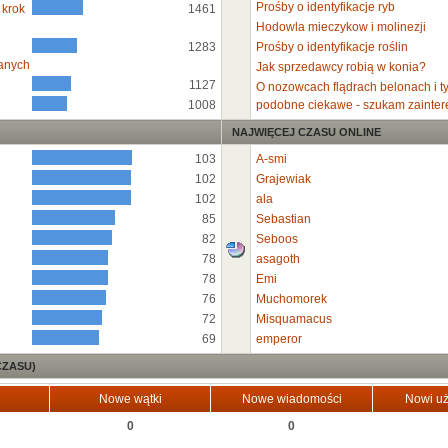
Prośby o identyfikacje ryb
 krok
1461
Hodowla mieczykow i molinezji
1283
Prośby o identyfikacje roślin
anych
Jak sprzedawcy robią w konia?
1127
O nozowcach flądrach belonach i t
1008
podobne ciekawe - szukam zainte
NAJWIĘCEJ CZASU ONLINE
103
A-smi
102
Grajewiak
102
ala
85
Sebastian
82
Seboos
78
asagoth
78
Emi
76
Muchomorek
72
Misquamacus
69
emperor
CZASU)
Nowe wątki
Nowe wiadomości
Nowi uż
0
0