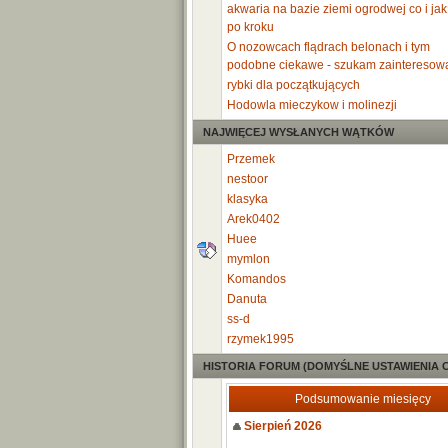
akwaria na bazie ziemi ogrodwej co i jak
po kroku
O nozowcach flądrach belonach i tym
podobne ciekawe - szukam zainteresow
rybki dla początkujących
Hodowla mieczykow i molinezji
NAJWIĘCEJ WYSŁANYCH WĄTKÓW
Przemek
nestoor
klasyka
Arek0402
Huee
mymlon
Komandos
Danuta
ss-d
rzymek1995
HISTORIA FORUM (DOMYŚLNE USTAWIENIA 
Podsumowanie miesięcy
Sierpień 2026