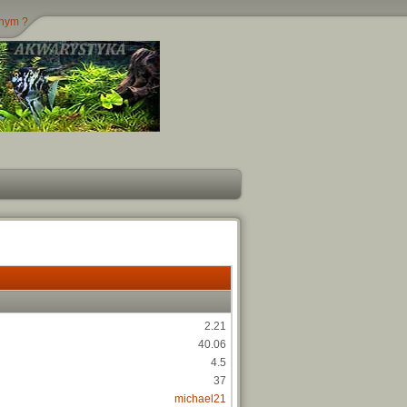
jnym ?
2.21
40.06
4.5
37
michael21