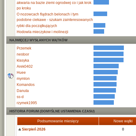
akwaria na bazie ziemi ogrodwej co i jak krok
po kroku
O nozowcach flądrach belonach i tym
podobne ciekawe - szukam zainteresowanych
rybki dla początkujących
Hodowla mieczykow i molinezji
NAJWIĘCEJ WYSŁANYCH WĄTKÓW
Przemek
nestoor
klasyka
Arek0402
Huee
mymlon
Komandos
Danuta
ss-d
rzymek1995
HISTORIA FORUM (DOMYŚLNE USTAWIENIA CZASU)
Podsumowanie miesięcy
Nowe wątki
Sierpień 2026
0