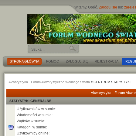
Witamy,
Gość
.
Zaloguj się
lub
zarejes
STRONA GŁÓWNA
POMOC
ZALOGUJ SIĘ
REJESTRACJA
REGU
Akwarystyka - Forum Akwarystyczne Wodnego Swiata
« CENTRUM STATYSTYKI
Akwarystyka - Forum Akwar
STATYSTYKI GENERALNE
Użytkowników w sumie:
Wiadomości w sumie:
Wątków w sumie:
Kategorii w sumie:
Użytkownicy online: