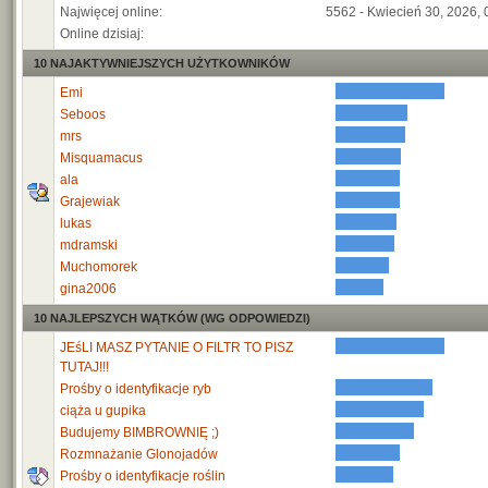
Najwięcej online:
5562 - Kwiecień 30, 2026, 
Online dzisiaj:
10 NAJAKTYWNIEJSZYCH UŻYTKOWNIKÓW
Emi
Seboos
mrs
Misquamacus
ala
Grajewiak
lukas
mdramski
Muchomorek
gina2006
10 NAJLEPSZYCH WĄTKÓW (WG ODPOWIEDZI)
JEśLI MASZ PYTANIE O FILTR TO PISZ
TUTAJ!!!
Prośby o identyfikacje ryb
ciąża u gupika
Budujemy BIMBROWNIĘ ;)
Rozmnażanie Glonojadów
Prośby o identyfikacje roślin