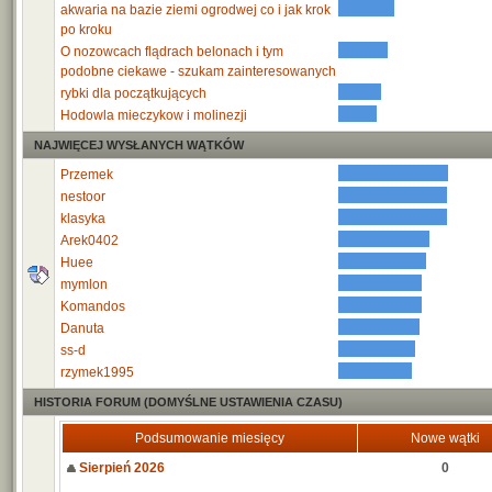
akwaria na bazie ziemi ogrodwej co i jak krok
po kroku
O nozowcach flądrach belonach i tym
podobne ciekawe - szukam zainteresowanych
rybki dla początkujących
Hodowla mieczykow i molinezji
NAJWIĘCEJ WYSŁANYCH WĄTKÓW
Przemek
nestoor
klasyka
Arek0402
Huee
mymlon
Komandos
Danuta
ss-d
rzymek1995
HISTORIA FORUM (DOMYŚLNE USTAWIENIA CZASU)
Podsumowanie miesięcy
Nowe wątki
Sierpień 2026
0