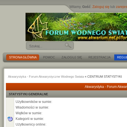
Witamy,
Gość
.
Zaloguj się
lub
zarejes
STRONA GŁÓWNA
POMOC
ZALOGUJ SIĘ
REJESTRACJA
REGU
Akwarystyka - Forum Akwarystyczne Wodnego Swiata
« CENTRUM STATYSTYKI
Akwarystyka - Forum Akwar
STATYSTYKI GENERALNE
Użytkowników w sumie:
Wiadomości w sumie:
Wątków w sumie:
Kategorii w sumie:
Użytkownicy online: