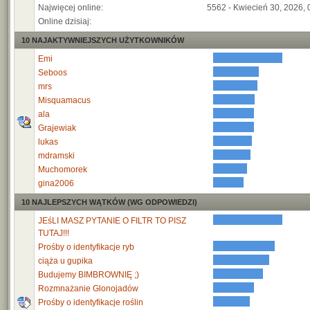
Najwięcej online:
5562 - Kwiecień 30, 2026, 
Online dzisiaj:
10 NAJAKTYWNIEJSZYCH UŻYTKOWNIKÓW
Emi
Seboos
mrs
Misquamacus
ala
Grajewiak
lukas
mdramski
Muchomorek
gina2006
10 NAJLEPSZYCH WĄTKÓW (WG ODPOWIEDZI)
JEśLI MASZ PYTANIE O FILTR TO PISZ
TUTAJ!!!
Prośby o identyfikacje ryb
ciąża u gupika
Budujemy BIMBROWNIĘ ;)
Rozmnażanie Glonojadów
Prośby o identyfikacje roślin