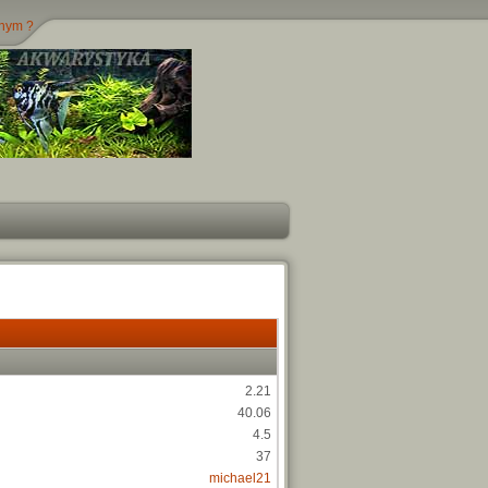
jnym ?
2.21
40.06
4.5
37
michael21