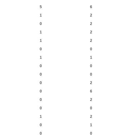
5
6
1
2
0
2
1
2
1
2
0
0
1
1
0
0
0
0
0
2
0
6
0
2
0
0
1
2
0
1
0
0