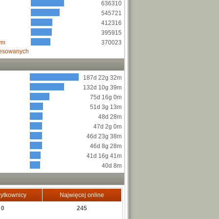
636310
545721
412316
395915
ym
370023
resowanych
187d 22g 32m
132d 10g 39m
75d 16g 0m
51d 3g 13m
48d 28m
47d 2g 0m
46d 23g 38m
46d 8g 28m
41d 16g 41m
40d 8m
ytkownicy
Najwięcej online
0
245