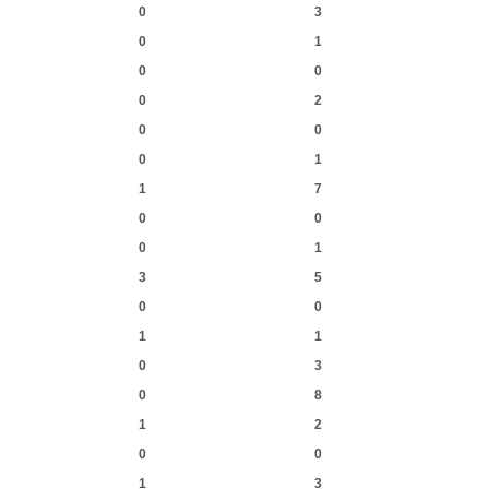
0
3
0
1
0
0
0
2
0
0
0
1
1
7
0
0
0
1
3
5
0
0
1
1
0
3
0
8
1
2
0
0
1
3