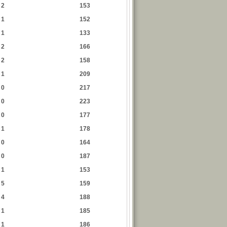
2
153
1
152
1
133
2
166
2
158
1
209
0
217
0
223
0
177
1
178
0
164
0
187
1
153
5
159
4
188
1
185
1
186