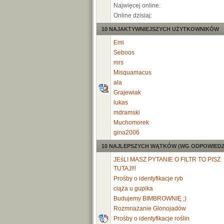
Najwięcej online:
Online dzisiaj:
10 NAJAKTYWNIEJSZYCH UŻYTKOWNIKÓW
Emi
Seboos
mrs
Misquamacus
ala
Grajewiak
lukas
mdramski
Muchomorek
gina2006
10 NAJLEPSZYCH WĄTKÓW (WG ODPOWIEDZ
JEśLI MASZ PYTANIE O FILTR TO PISZ
TUTAJ!!!
Prośby o identyfikacje ryb
ciąża u gupika
Budujemy BIMBROWNIĘ ;)
Rozmnażanie Glonojadów
Prośby o identyfikacje roślin