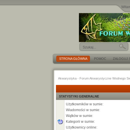
Wita
STRONA GŁÓWNA
POMOC
ZALOGUJ S
Akwarystyka - Forum Akwarystyczne Wodnego Sw
STATYSTYKI GENERALNE
Użytkowników w sumie:
Wiadomości w sumie:
Wątków w sumie:
Kategorii w sumie:
Użytkownicy online: