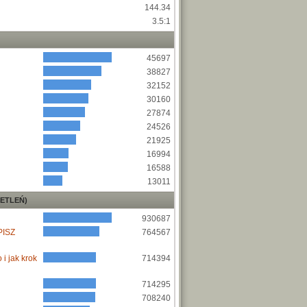
144.34
3.5:1
45697
38827
32152
30160
27874
24526
21925
16994
16588
13011
ETLEŃ)
930687
PISZ
764567
i jak krok
714394
714295
708240