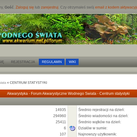
my,
Gość
.
Zaloguj się
lub
zarejestruj
. Czy otrzymałeś swój
email z kodem aktywacy
IĘ
REJESTRACJA
REGULAMIN
WIKI
iata
« CENTRUM STATYSTYKI
Akwarystyka - Forum Akwarystyczne Wodnego Swiata - Centrum statystyki
14935
Średnio rejestracji na dzień:
294960
Średnio wiadomości na dzień:
25411
Średnio wątków na dzień:
6
Działów w sumie:
107
Najnowszy użytkownik: