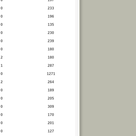
0
197
0
233
0
196
0
135
0
230
0
239
0
180
2
180
1
287
0
1271
2
264
0
189
0
205
0
309
0
170
0
201
0
127