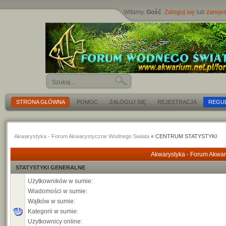
Witamy,
Gość
.
Zaloguj się
lub
zarejes
STRONA GŁÓWNA
POMOC
ZALOGUJ SIĘ
REJESTRACJA
REGU
Akwarystyka - Forum Akwarystyczne Wodnego Swiata
« CENTRUM STATYSTYKI
Akwarystyka - Forum Akwar
STATYSTYKI GENERALNE
Użytkowników w sumie:
Wiadomości w sumie:
Wątków w sumie:
Kategorii w sumie:
Użytkownicy online: