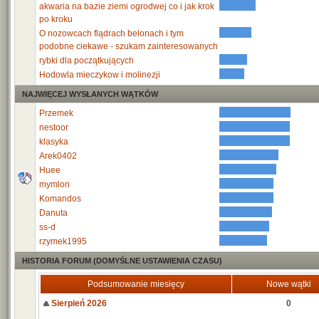
akwaria na bazie ziemi ogrodwej co i jak krok
po kroku
O nozowcach flądrach belonach i tym
podobne ciekawe - szukam zainteresowanych
rybki dla początkujących
Hodowla mieczykow i molinezji
NAJWIĘCEJ WYSŁANYCH WĄTKÓW
Przemek
nestoor
klasyka
Arek0402
Huee
mymlon
Komandos
Danuta
ss-d
rzymek1995
HISTORIA FORUM (DOMYŚLNE USTAWIENIA CZASU)
Podsumowanie miesięcy
Nowe wątki
Sierpień 2026
0