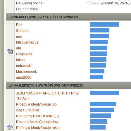
Najwięcej online:
5562 - Kwiecień 30, 2026, 
Online dzisiaj:
10 NAJAKTYWNIEJSZYCH UŻYTKOWNIKÓW
Emi
Seboos
mrs
Misquamacus
ala
Grajewiak
lukas
mdramski
Muchomorek
gina2006
10 NAJLEPSZYCH WĄTKÓW (WG ODPOWIEDZI)
JEśLI MASZ PYTANIE O FILTR TO PISZ
TUTAJ!!!
Prośby o identyfikacje ryb
ciąża u gupika
Budujemy BIMBROWNIĘ ;)
Rozmnażanie Glonojadów
Prośby o identyfikacje roślin