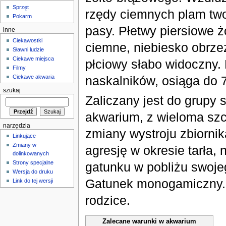
Sprzęt
rzędy ciemnych plam tw
Pokarm
pasy. Płetwy piersiowe żó
inne
Ciekawostki
ciemne, niebiesko obrz
Sławni ludzie
Ciekawe miejsca
płciowy słabo widoczny.
Filmy
Ciekawe akwaria
naskalników, osiąga do 
szukaj
Zaliczany jest do grupy 
akwarium, z wieloma szc
narzędzia
zmiany wystroju zbiorni
Linkujące
Zmiany w
agresję w okresie tarła,
dolinkowanych
Strony specjalne
gatunku w pobliżu swoje
Wersja do druku
Gatunek monogamiczny. 
Link do tej wersji
rodzice.
Zalecane warunki w akwarium