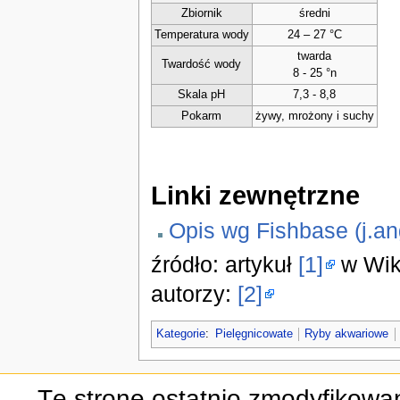
Zbiornik
średni
Temperatura wody
24 – 27 °C
twarda
Twardość wody
8 - 25 °n
Skala pH
7,3 - 8,8
Pokarm
żywy, mrożony i suchy
Linki zewnętrzne
Opis wg Fishbase (j.ang
źródło: artykuł
[1]
w Wiki
autorzy:
[2]
Kategorie
:
Pielęgnicowate
Ryby akwariowe
Tę stronę ostatnio zmodyfikowan