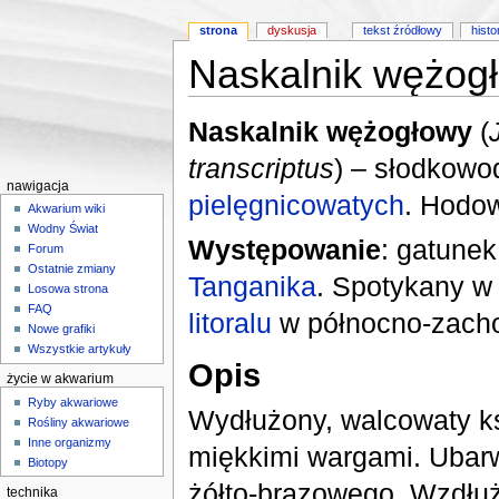
strona
dyskusja
tekst źródłowy
histo
Naskalnik wężog
Skocz do:
nawigacji
,
wyszukiwania
Naskalnik wężogłowy
(
transcriptus
) – słodkow
nawigacja
pielęgnicowatych
. Hodo
Akwarium wiki
Wodny Świat
Występowanie
: gatune
Forum
Ostatnie zmiany
Tanganika
. Spotykany w 
Losowa strona
FAQ
litoralu
w północno-zachod
Nowe grafiki
Wszystkie artykuły
Opis
życie w akwarium
Ryby akwariowe
Wydłużony, walcowaty ksz
Rośliny akwariowe
Inne organizmy
miękkimi wargami. Ubarw
Biotopy
żółto-brązowego. Wzdłuż 
technika