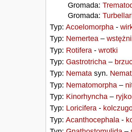
Gromada:
Tremato
Gromada:
Turbellar
Typ:
Acoelomorpha
-
wir
Typ:
Nemertea
–
wstężn
Typ:
Rotifera
-
wrotki
Typ:
Gastrotricha
–
brzu
Typ:
Nemata
syn.
Nemat
Typ:
Nematomorpha
–
n
Typ:
Kinorhyncha
–
ryjk
Typ:
Loricifera
-
kolczug
Typ:
Acanthocephala
-
k
Typ:
Gnathostomulida
–