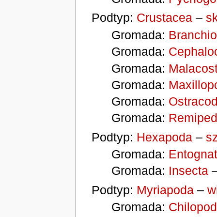
Podtyp:
Crustacea
–
sk
Gromada:
Branchi
Gromada:
Cephaloc
Gromada:
Malacos
Gromada:
Maxillop
Gromada:
Ostraco
Gromada:
Remiped
Podtyp:
Hexapoda
–
s
Gromada:
Entogna
Gromada:
Insecta
Podtyp:
Myriapoda
–
w
Gromada:
Chilopo