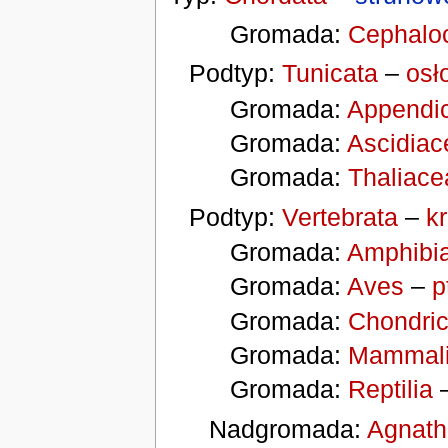
Gromada:
Cephalo
Podtyp:
Tunicata
–
osł
Gromada:
Appendic
Gromada:
Ascidiac
Gromada:
Thaliace
Podtyp:
Vertebrata
–
k
Gromada:
Amphibi
Gromada:
Aves
–
p
Gromada:
Chondri
Gromada:
Mammal
Gromada:
Reptilia
Nadgromada:
Agnath