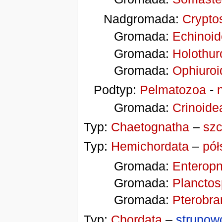
Nadgromada:
Crypto
Gromada:
Echinoi
Gromada:
Holothur
Gromada:
Ophiuroi
Podtyp:
Pelmatozoa
-
Gromada:
Crinoide
Typ:
Chaetognatha
–
szc
Typ:
Hemichordata
–
pół
Gromada:
Enterop
Gromada:
Planctos
Gromada:
Pterobra
Typ:
Chordata
–
strunow