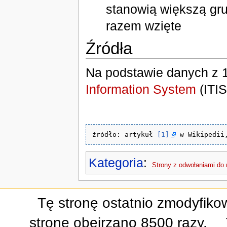
stanowią większą gr
razem wzięte
Źródła
Na podstawie danych z 
Information System
(ITIS
źródło: artykuł 
[1]
 w Wikipedii
Kategoria
:
Strony z odwołaniami do n
Tę stronę ostatnio zmodyfiko
stronę obejrzano 8500 razy.