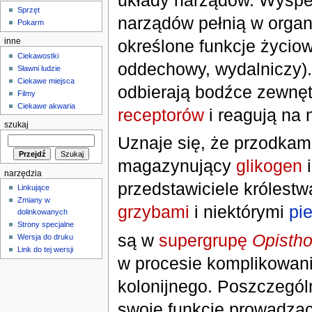
układy narządów. Wyspe
Sprzęt
narządów pełnią w organ
Pokarm
określone funkcje życiow
inne
Ciekawostki
oddechowy, wydalniczy).
Sławni ludzie
Ciekawe miejsca
odbierają bodźce zewnę
Filmy
Ciekawe akwaria
receptorów
i reagują na 
szukaj
Uznaje się, że przodkami
magazynujący
glikogen
i
narzędzia
przedstawiciele królest
Linkujące
Zmiany w
grzybami
i niektórymi
pi
dolinkowanych
Strony specjalne
są w
supergrupę
Opisth
Wersja do druku
Link do tej wersji
w procesie komplikowani
kolonijnego. Poszczegól
swoje funkcje prowadząc