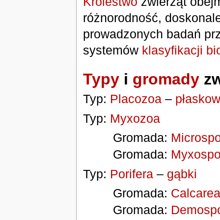
Królestwo
zwierząt obej
różnorodność, doskonale
prowadzonych badań przyc
systemów
klasyfikacji bi
Typy
i
gromady
zw
Typ:
Placozoa
–
płasko
Typ:
Myxozoa
Gromada:
Microsp
Gromada:
Myxospo
Typ:
Porifera
–
gąbki
Gromada:
Calcare
Gromada:
Demospo