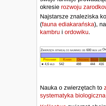
okresie
rozwoju zarodk
Najstarsze znaleziska k
(
fauna ediakarańska
), n
kambru
i
ordowiku
.
Ok
Zwierzęta istnieją co najmniej od 600 mln lat.
Prekambr
Kambr
Ordowik
Sylur
D
◄ 4,6 mld
542
488
444
416
Nauka o zwierzętach to
systematyka biologiczna