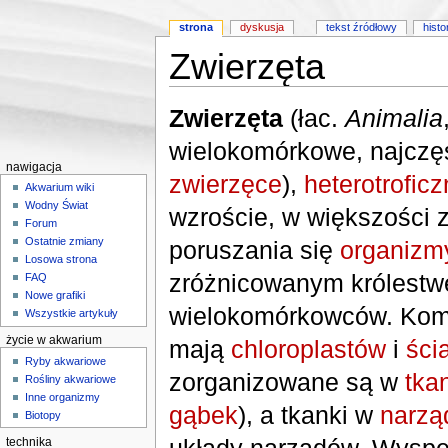
strona
dyskusja
tekst źródłowy
histo
Zwierzęta
Skocz do:
nawigacji
,
wyszukiwania
Zwierzęta
(łac.
Animalia
wielokomórkowe, najczęś
nawigacja
zwierzęce
),
heterotrofic
Akwarium wiki
Wodny Świat
wzroście, w większości 
Forum
Ostatnie zmiany
poruszania się
organizm
Losowa strona
zróżnicowanym królest
FAQ
Nowe grafiki
wielokomórkowców. Komó
Wszystkie artykuły
życie w akwarium
mają
chloroplastów
i
ści
Ryby akwariowe
zorganizowane są w
tka
Rośliny akwariowe
Inne organizmy
gąbek
), a tkanki w
narzą
Biotopy
technika