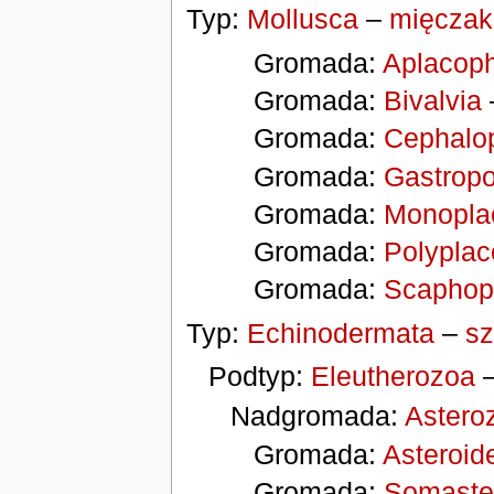
Typ:
Mollusca
–
mięczak
Gromada:
Aplacop
Gromada:
Bivalvia
Gromada:
Cephalo
Gromada:
Gastrop
Gromada:
Monopla
Gromada:
Polyplac
Gromada:
Scaphop
Typ:
Echinodermata
–
sz
Podtyp:
Eleutherozoa
Nadgromada:
Astero
Gromada:
Asteroid
Gromada:
Somaste