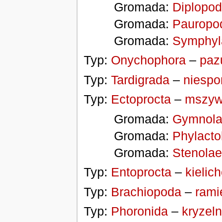
Gromada:
Diplopo
Gromada:
Pauropo
Gromada:
Symphyl
Typ:
Onychophora
–
paz
Typ:
Tardigrada
–
niespo
Typ:
Ectoprocta
–
mszyw
Gromada:
Gymnola
Gromada:
Phylacto
Gromada:
Stenola
Typ:
Entoprocta
–
kielic
Typ:
Brachiopoda
–
rami
Typ:
Phoronida
–
kryzeln