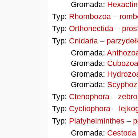
Gromada:
Hexactin
Typ:
Rhombozoa
–
romb
Typ:
Orthonectida
–
pros
Typ:
Cnidaria
–
parzyde
Gromada:
Anthozo
Gromada:
Cubozo
Gromada:
Hydrozo
Gromada:
Scyphoz
Typ:
Ctenophora
–
żebro
Typ:
Cycliophora
–
lejko
Typ:
Platyhelminthes
–
p
Gromada:
Cestoda