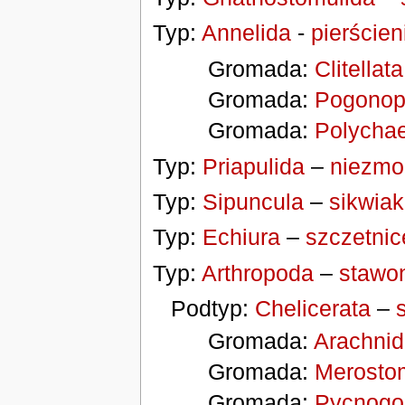
Typ:
Annelida
-
pierścien
Gromada:
Clitellata
Gromada:
Pogonop
Gromada:
Polycha
Typ:
Priapulida
–
niezm
Typ:
Sipuncula
–
sikwiak
Typ:
Echiura
–
szczetnic
Typ:
Arthropoda
–
stawo
Podtyp:
Chelicerata
–
Gromada:
Arachnid
Gromada:
Merosto
Gromada:
Pycnogo