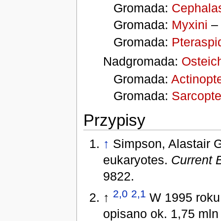
Gromada:
Cephala
Gromada:
Myxini
Gromada:
Pteraspi
Nadgromada:
Osteic
Gromada:
Actinopte
Gromada:
Sarcopte
Przypisy
↑
Simpson, Alastair G
eukaryotes.
Current 
9822.
2,0
2,1
↑
W 1995 roku 
opisano ok. 1,75 ml