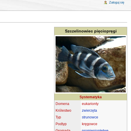
Zaloguj się
Szczelinowiec pięciopręgi
Systematyka
Domena
eukarionty
Królestwo
zwierzęta
Typ
strunowce
Podtyp
kręgowce
Gromada
promieniopłetwe