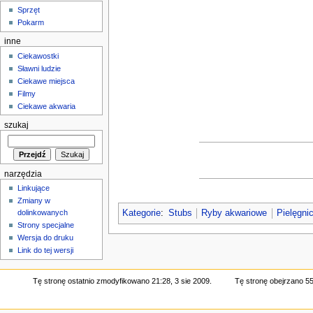
Sprzęt
Pokarm
inne
Ciekawostki
Sławni ludzie
Ciekawe miejsca
Filmy
Ciekawe akwaria
szukaj
narzędzia
Linkujące
Zmiany w
dolinkowanych
Kategorie
:
Stubs
Ryby akwariowe
Pielęgni
Strony specjalne
Wersja do druku
Link do tej wersji
Tę stronę ostatnio zmodyfikowano 21:28, 3 sie 2009.
Tę stronę obejrzano 55