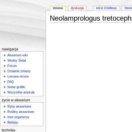
strona
dyskusja
tekst źródłowy
histo
Neolamprologus tretoceph
Skocz do:
nawigacji
,
wyszukiwania
nawigacja
Akwarium wiki
Wodny Świat
Forum
Ostatnie zmiany
Losowa strona
FAQ
Nowe grafiki
Wszystkie artykuły
życie w akwarium
Ryby akwariowe
Rośliny akwariowe
Inne organizmy
Biotopy
technika