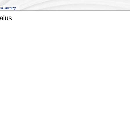
ria i autorzy
alus