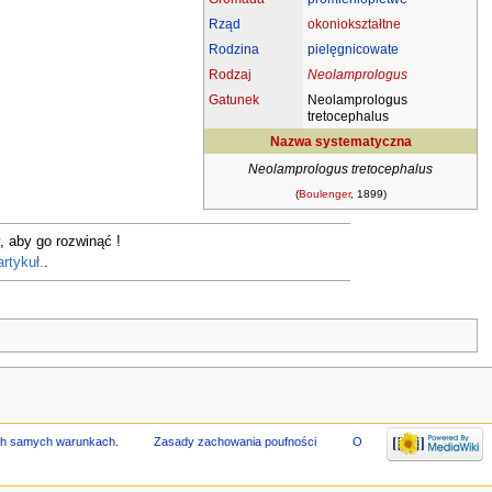
Rząd
okoniokształtne
Rodzina
pielęgnicowate
Rodzaj
Neolamprologus
Gatunek
Neolamprologus
tretocephalus
Nazwa systematyczna
Neolamprologus tretocephalus
(
Boulenger
, 1899)
, aby go rozwinąć !
artykuł.
.
ych samych warunkach
.
Zasady zachowania poufności
O