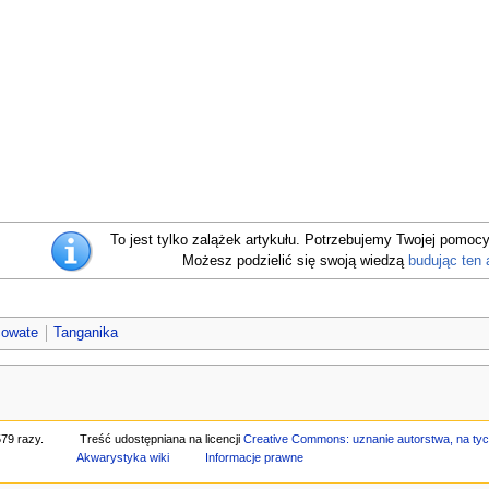
To jest tylko zalążek artykułu. Potrzebujemy Twojej pomocy
Możesz podzielić się swoją wiedzą
budując ten 
cowate
Tanganika
79 razy.
Treść udostępniana na licencji
Creative Commons: uznanie autorstwa, na t
Akwarystyka wiki
Informacje prawne