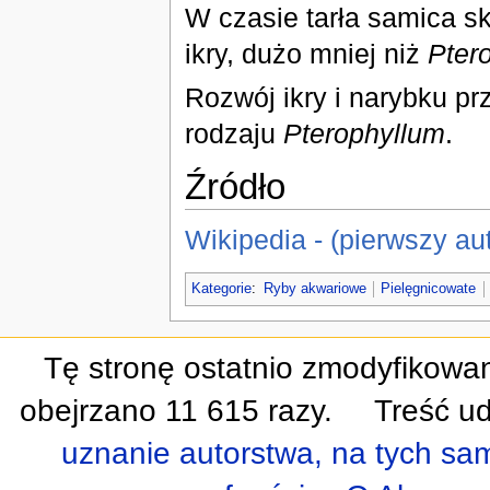
W czasie tarła samica skł
ikry, dużo mniej niż
Pter
Rozwój ikry i narybku p
rodzaju
Pterophyllum
.
Źródło
Wikipedia - (pierwszy aut
Kategorie
:
Ryby akwariowe
Pielęgnicowate
Tę stronę ostatnio zmodyfikowa
obejrzano 11 615 razy.
Treść ud
uznanie autorstwa, na tych s