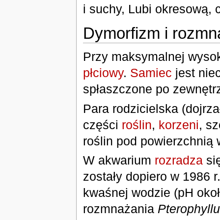
i suchy, Lubi okresową,
Dymorfizm i rozmn
Przy maksymalnej wysoko
płciowy
.
Samiec
jest nie
spłaszczone po zewnętrz
Para rodzicielska (dojrz
części
roślin
,
korzeni
, s
roślin pod powierzchnią
W akwarium
rozradza
si
zostały dopiero w 1986 r
kwaśnej wodzie (pH okoł
rozmnażania
Pterophyllu