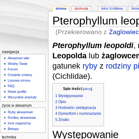
strona
dyskusja
tekst źródłowy
histo
Pterophyllum leop
(Przekierowano z
Żaglowiec
Skocz do:
nawigacji
,
wyszukiwania
Pterophyllum leopoldi
,
nawigacja
Leopolda
lub
żaglowce
Akwarium wiki
gatunek
ryby
z
rodziny
p
Wodny Świat
Forum
(Cichlidae).
Ostatnie zmiany
Losowa strona
FAQ
Spis treści
[
ukryj
]
Nowe grafiki
1
Występowanie
Wszystkie artykuły
2
Opis
życie w akwarium
3
Hodowla i pielęgnacja
Ryby akwariowe
4
Dymorfizm i rozmnażanie
Rośliny akwariowe
5
Źródło
Inne organizmy
Biotopy
Występowanie
technika