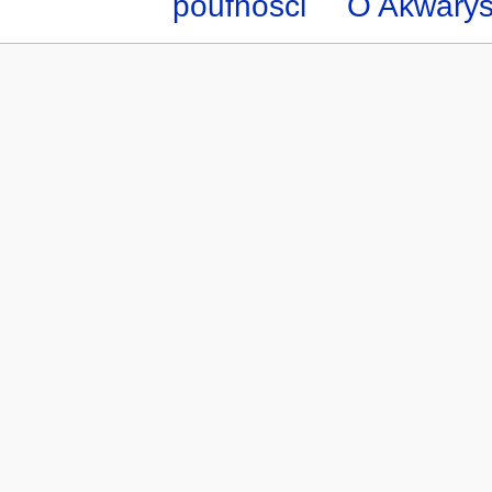
poufności
O Akwarys