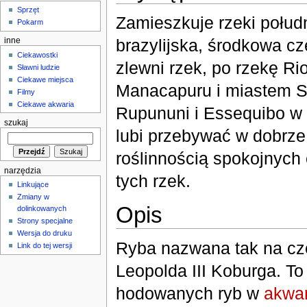
Sprzęt
Zamieszkuje rzeki połudn
Pokarm
brazylijska, środkowa c
inne
Ciekawostki
zlewni rzek, po rzekę Ri
Sławni ludzie
Ciekawe miejsca
Manacapuru i miastem S
Filmy
Ciekawe akwaria
Rupununi i Essequibo w 
szukaj
lubi przebywać w dobrze
roślinnością spokojnych
narzędzia
tych rzek.
Linkujące
Zmiany w
Opis
dolinkowanych
Strony specjalne
Wersja do druku
Ryba nazwana tak na cze
Link do tej wersji
Leopolda III Koburga. T
hodowanych ryb w
akwar