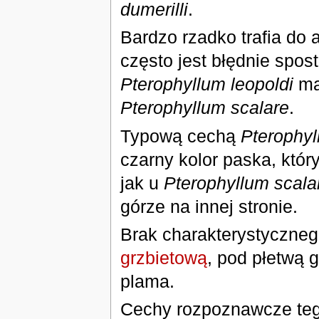
dumerilli
.
Bardzo rzadko trafia do
często jest błędnie spos
Pterophyllum leopoldi
ma 
Pterophyllum scalare
.
Typową cechą
Pterophyl
czarny kolor paska, który
jak u
Pterophyllum scala
górze na innej stronie.
Brak charakterystyczne
grzbietową
, pod płetwą 
plama.
Cechy rozpoznawcze teg