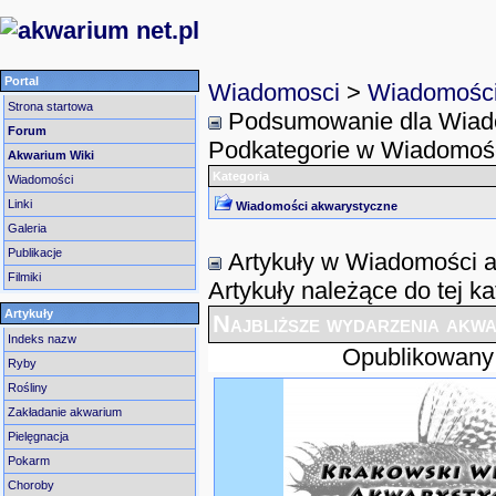
Portal
Wiadomosci
>
Wiadomości
Strona startowa
Podsumowanie dla Wiad
Forum
Podkategorie w Wiadomośc
Akwarium Wiki
Kategoria
Wiadomości
Linki
Wiadomości akwarystyczne
Galeria
Publikacje
Artykuły w Wiadomości 
Filmiki
Artykuły należące do tej kat
Artykuły
Najbliższe wydarzenia akw
Indeks nazw
Opublikowany
Ryby
Rośliny
Zakładanie akwarium
Pielęgnacja
Pokarm
Choroby