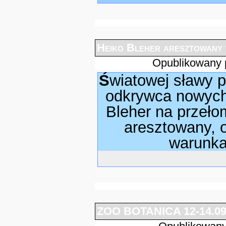
Heiko Bleher aresztowany 
Opublikowany 
Światowej sławy podróżnik i przede wszystkim ichtiolog-
odkrywca nowych
Bleher na przełom
aresztowany, 
warunkac
ZOO BOTANICA 12-14.09