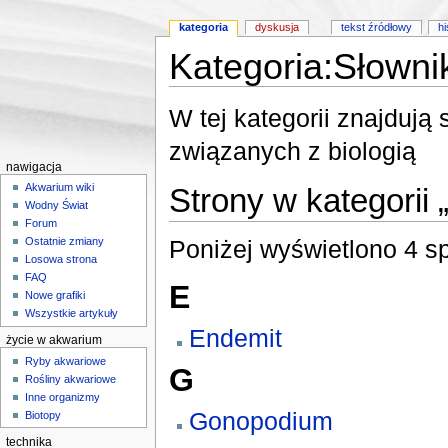
kategoria
dyskusja
tekst źródłowy
hi
Kategoria:Słowni
Skocz do:
nawigacji
,
wyszukiwania
W tej kategorii znajdują
związanych z biologią
nawigacja
Akwarium wiki
Strony w kategorii 
Wodny Świat
Forum
Poniżej wyświetlono 4 spo
Ostatnie zmiany
Losowa strona
FAQ
E
Nowe grafiki
Wszystkie artykuły
Endemit
życie w akwarium
Ryby akwariowe
G
Rośliny akwariowe
Inne organizmy
Gonopodium
Biotopy
technika