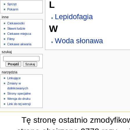
L
Sprzęt
Pokarm
Lepidofagia
inne
Ciekawostki
W
Sławni ludzie
Ciekawe miejsca
Woda słonawa
Filmy
Ciekawe akwaria
szukaj
narzędzia
Linkujące
Zmiany w
dolinkowanych
Strony specjalne
Wersja do druku
Link do tej wersji
Tę stronę ostatnio zmodyfiko