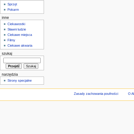
Sprzęt
Pokarm
inne
Ciekawostki
Sławni ludzie
Ciekawe miejsca
Filmy
Ciekawe akwaria
szukaj
narzędzia
Strony specjalne
Zasady zachowania poufności
O A