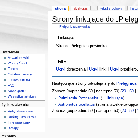
strona
dyskusja
tekst źródłowy
histo
Strony linkujące do „Pielę
←
Pielęgnica pawiooka
Skocz do:
nawigacji
,
wyszukiwania
Linkujące
Strona
nawigacja
Akwarium wiki
Filtry
Wodny Świat
Forum
Ukryj
dołączenia |
Ukryj
linki |
Ukryj
przekiero
Ostatnie zmiany
Losowa strona
Następujące strony odwołują się do
Pielęgnica
FAQ
Zobacz (poprzednie 50 | następne 50) (
20
|
50
|
Nowe grafiki
Wszystkie artykuły
Palmiarnia Poznańska
‎
(
← linkujące
)
Astronotus ocellatus
(strona przekierowująca
życie w akwarium
Zobacz (poprzednie 50 | następne 50) (
20
|
50
|
Ryby akwariowe
Rośliny akwariowe
Inne organizmy
Biotopy
technika