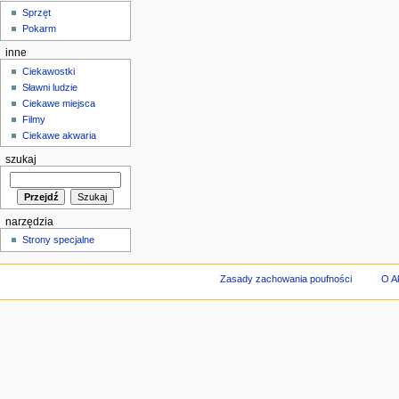
Sprzęt
Pokarm
inne
Ciekawostki
Sławni ludzie
Ciekawe miejsca
Filmy
Ciekawe akwaria
szukaj
narzędzia
Strony specjalne
Zasady zachowania poufności
O A