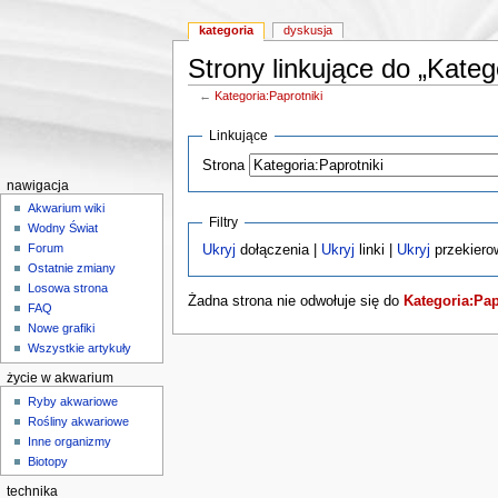
kategoria
dyskusja
Strony linkujące do „Kateg
←
Kategoria:Paprotniki
Skocz do:
nawigacji
,
wyszukiwania
Linkujące
Strona
nawigacja
Akwarium wiki
Filtry
Wodny Świat
Forum
Ukryj
dołączenia |
Ukryj
linki |
Ukryj
przekiero
Ostatnie zmiany
Losowa strona
Żadna strona nie odwołuje się do
Kategoria:Pap
FAQ
Nowe grafiki
Wszystkie artykuły
życie w akwarium
Ryby akwariowe
Rośliny akwariowe
Inne organizmy
Biotopy
technika