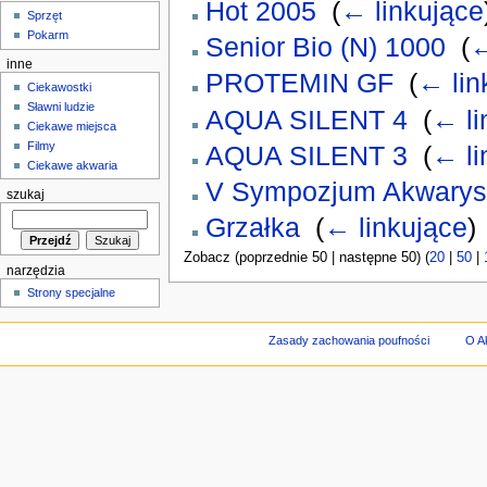
Hot 2005
‎
(
← linkujące
Sprzęt
Pokarm
Senior Bio (N) 1000
‎
(
←
inne
PROTEMIN GF
‎
(
← lin
Ciekawostki
Sławni ludzie
AQUA SILENT 4
‎
(
← li
Ciekawe miejsca
Filmy
AQUA SILENT 3
‎
(
← li
Ciekawe akwaria
V Sympozjum Akwarys
szukaj
Grzałka
‎
(
← linkujące
)
Zobacz (poprzednie 50 | następne 50) (
20
|
50
|
narzędzia
Strony specjalne
Zasady zachowania poufności
O A