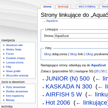
strona
dyskusja
tekst źródłowy
histo
Strony linkujące do „Aqua
←
AquaSzut
Skocz do:
nawigacji
,
wyszukiwania
Linkujące
Strona
nawigacja
Akwarium wiki
Filtry
Wodny Świat
Forum
Ukryj
dołączenia |
Ukryj
linki |
Ukryj
przekiero
Ostatnie zmiany
Losowa strona
Następujące strony odwołują się do
AquaSzut
:
FAQ
Zobacz (poprzednie 50 | następne 50) (
20
|
50
|
Nowe grafiki
Wszystkie artykuły
JUNIOR (N) 500
‎
(
← li
życie w akwarium
KASKADA N 300
‎
(
← l
Ryby akwariowe
Rośliny akwariowe
AIRFISH 5 W
‎
(
← linku
Inne organizmy
Biotopy
Hot 2006
‎
(
← linkujące
technika