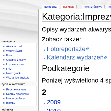
kategoria
dyskusja
tekst źródłowy
hi
Kategoria:Imprez
Skocz do:
nawigacji
,
wyszukiwania
Opisy wydarzeń akwarys
Zobacz także:
nawigacja
Akwarium wiki
Fotoreportaże
Wodny Świat
Kalendarz wydarzeń
Forum
Ostatnie zmiany
Losowa strona
Podkategorie
FAQ
Nowe grafiki
Wszystkie artykuły
Poniżej wyświetlono 4 sp
życie w akwarium
2
Ryby akwariowe
Rośliny akwariowe
Inne organizmy
2009
Biotopy
2010
technika