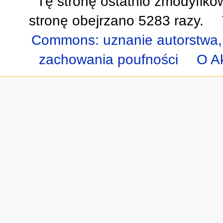
Tę stronę ostatnio zmodyfiko
stronę obejrzano 5283 razy.
Commons: uznanie autorstwa,
zachowania poufności
O A