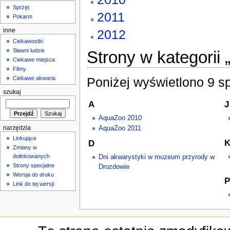
Sprzęt
2011
Pokarm
inne
2012
Ciekawostki
Sławni ludzie
Strony w kategorii 
Ciekawe miejsca
Filmy
Ciekawe akwaria
Poniżej wyświetlono 9 spo
szukaj
A
J
AquaZoo 2010
narzędzia
AquaZoo 2011
Linkujące
D
Zmiany w
dolinkowanych
Dni akwarystyki w muzeum przyrody w
Strony specjalne
Drozdowie
Wersja do druku
P
Link do tej wersji