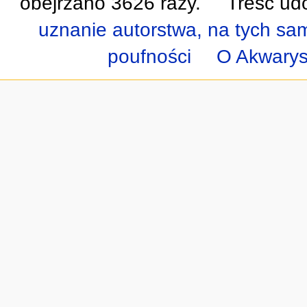
obejrzano 3626 razy.
Treść udo
uznanie autorstwa, na tych s
poufności
O Akwarys