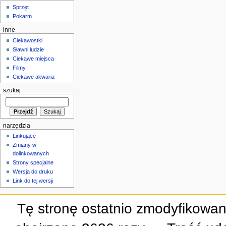
Sprzęt
Pokarm
inne
Ciekawostki
Sławni ludzie
Ciekawe miejsca
Filmy
Ciekawe akwaria
szukaj
narzędzia
Linkujące
Zmiany w
dolinkowanych
Strony specjalne
Wersja do druku
Link do tej wersji
Tę stronę ostatnio zmodyfikowan