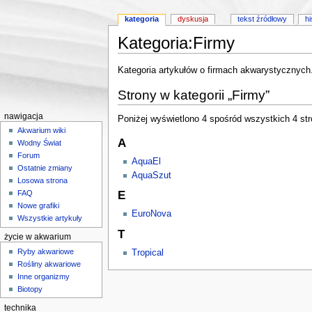
kategoria
dyskusja
tekst źródłowy
hi
Kategoria:Firmy
Skocz do:
nawigacji
,
wyszukiwania
Kategoria artykułów o firmach akwarystycznych
Strony w kategorii „Firmy”
nawigacja
Poniżej wyświetlono 4 spośród wszystkich 4 stron
Akwarium wiki
A
Wodny Świat
Forum
AquaEl
Ostatnie zmiany
AquaSzut
Losowa strona
E
FAQ
Nowe grafiki
EuroNova
Wszystkie artykuły
T
życie w akwarium
Ryby akwariowe
Tropical
Rośliny akwariowe
Inne organizmy
Biotopy
technika