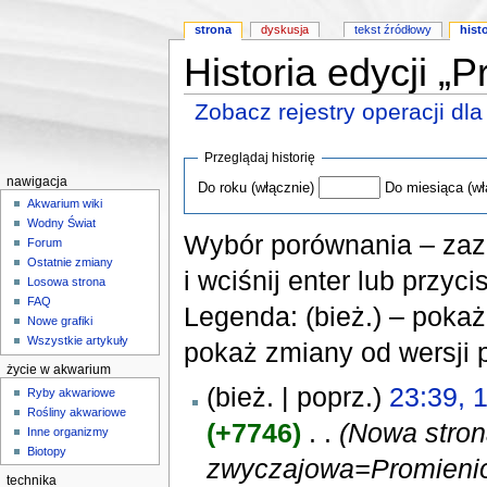
strona
dyskusja
tekst źródłowy
hist
Historia edycji „
Zobacz rejestry operacji dla 
Skocz do:
nawigacji
,
wyszukiwania
Przeglądaj historię
nawigacja
Do roku (włącznie)
Do miesiąca (wł
Akwarium wiki
Wodny Świat
Wybór porównania – zaz
Forum
Ostatnie zmiany
i wciśnij enter lub przyc
Losowa strona
FAQ
Legenda: (bież.) – pokaż 
Nowe grafiki
Wszystkie artykuły
pokaż zmiany od wersji 
życie w akwarium
(bież. | poprz.)
23:39, 
Ryby akwariowe
Rośliny akwariowe
(+7746)
‎ . .
(Nowa stron
Inne organizmy
Biotopy
zwyczajowa=Promieniop
technika