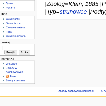
|Zoolog=Klein, 1885 |
Sprzęt
Pokarm
|Typ=
strunowce
|Podtyp
inne
Ciekawostki
Sławni ludzie
Ciekawe miejsca
Filmy
Ciekawe akwaria
szukaj
narzędzia
Linkujące
Zmiany w
dolinkowanych
Atom
Strony specjalne
Zasady zachowania poufności
O A