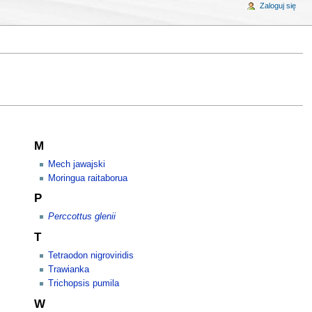
Zaloguj się
M
Mech jawajski
Moringua raitaborua
P
Perccottus glenii
T
Tetraodon nigroviridis
Trawianka
Trichopsis pumila
W