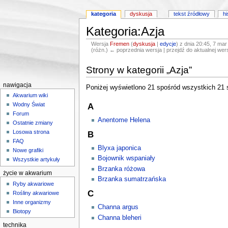
kategoria
dyskusja
tekst źródłowy
hi
Kategoria:Azja
Wersja
Fremen
(
dyskusja
|
edycje
)
z dnia 20:45, 7 mar
(różn.) ← poprzednia wersja | przejdź do aktualnej wers
Skocz do:
nawigacji
,
wyszukiwania
Strony w kategorii „Azja”
nawigacja
Poniżej wyświetlono 21 spośród wszystkich 21 st
Akwarium wiki
Wodny Świat
A
Forum
Anentome Helena
Ostatnie zmiany
Losowa strona
B
FAQ
Blyxa japonica
Nowe grafiki
Bojownik wspaniały
Wszystkie artykuły
Brzanka różowa
życie w akwarium
Brzanka sumatrzańska
Ryby akwariowe
C
Rośliny akwariowe
Inne organizmy
Channa argus
Biotopy
Channa bleheri
technika