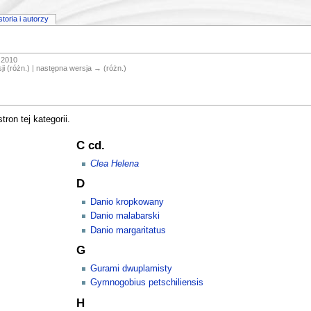
storia i autorzy
 2010
ji (różn.) | następna wersja → (różn.)
ron tej kategorii.
C cd.
Clea Helena
D
Danio kropkowany
Danio malabarski
Danio margaritatus
G
Gurami dwuplamisty
Gymnogobius petschiliensis
H