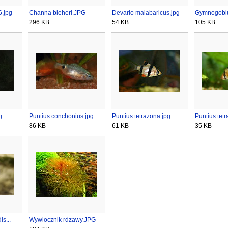
.jpg
Channa bleheri.JPG
Devario malabaricus.jpg
Gymnogobius
296 KB
54 KB
105 KB
g
Puntius conchonius.jpg
Puntius tetrazona.jpg
Puntius tet
86 KB
61 KB
35 KB
is...
Wywlocznik rdzawy.JPG