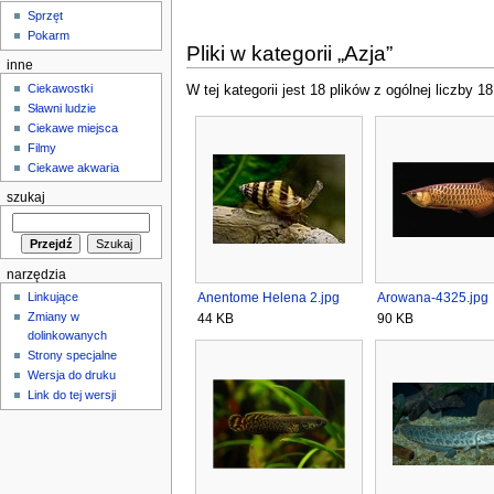
Sprzęt
Pokarm
Pliki w kategorii „Azja”
inne
Ciekawostki
W tej kategorii jest 18 plików z ogólnej liczby 18
Sławni ludzie
Ciekawe miejsca
Filmy
Ciekawe akwaria
szukaj
narzędzia
Anentome Helena 2.jpg
Arowana-4325.jpg
Linkujące
Zmiany w
44 KB
90 KB
dolinkowanych
Strony specjalne
Wersja do druku
Link do tej wersji