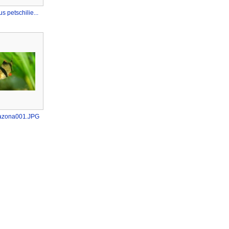
 petschilie...
razona001.JPG