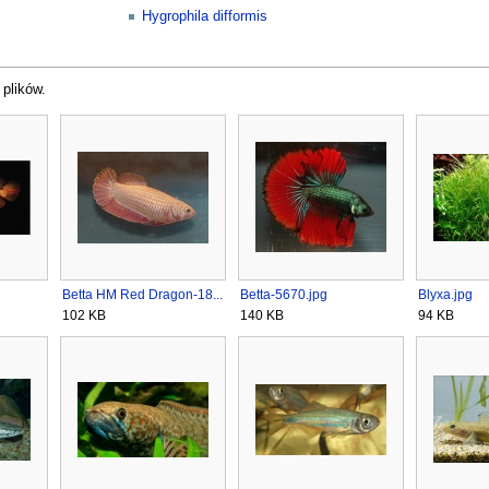
Hygrophila difformis
 plików.
Betta HM Red Dragon-18...
Betta-5670.jpg
Blyxa.jpg
102 KB
140 KB
94 KB