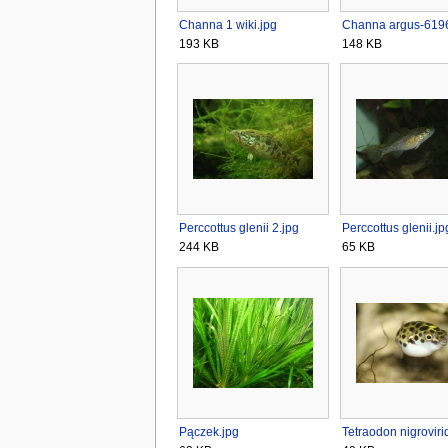
Channa 1 wiki.jpg
Channa argus-6196
193 KB
148 KB
Perccottus glenii 2.jpg
Perccottus glenii.jp
244 KB
65 KB
Pączek.jpg
Tetraodon nigrovirid