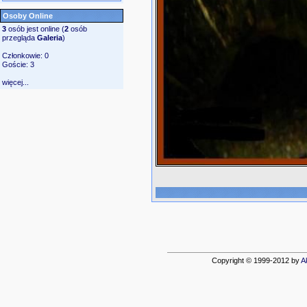
Osoby Online
3
osób jest online (
2
osób
przegląda
Galeria
)
Członkowie: 0
Goście: 3
więcej...
Copyright © 1999-2012 by
A