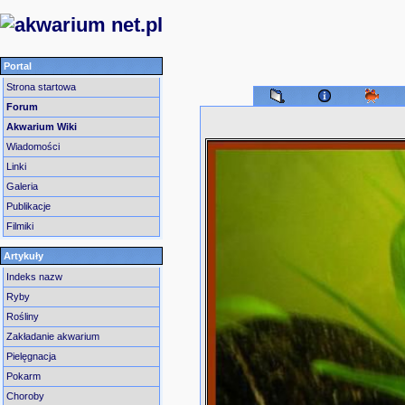
Portal
Strona startowa
Forum
Akwarium Wiki
Wiadomości
Linki
Galeria
Publikacje
Filmiki
Artykuły
Indeks nazw
Ryby
Rośliny
Zakładanie akwarium
Pielęgnacja
Pokarm
Choroby