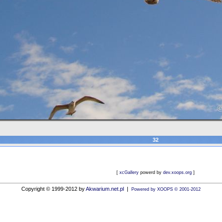
32
[
xcGallery
powerd by
dev.xoops.org
]
Copyright © 1999-2012 by
Akwarium.net.pl
|
Powered by XOOPS © 2001-2012