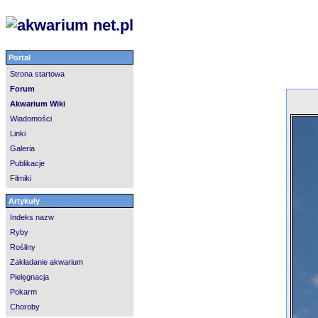
Portal
Strona startowa
Forum
Akwarium Wiki
Wiadomości
Linki
Galeria
Publikacje
Filmiki
Artykuły
Indeks nazw
Ryby
Rośliny
Zakładanie akwarium
Pielęgnacja
Pokarm
Choroby