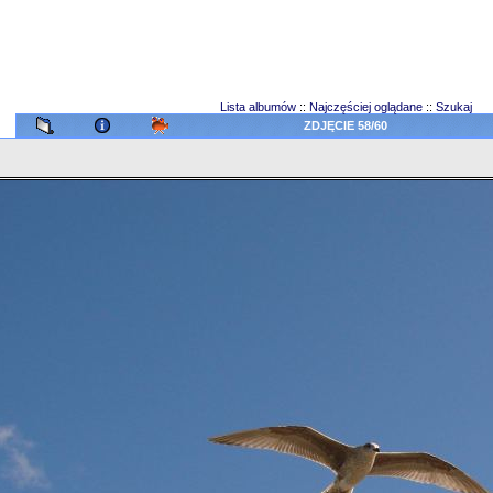
Lista albumów
::
Najczęściej oglądane
::
Szukaj
ZDJĘCIE 58/60