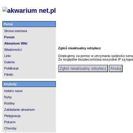
Portal
Strona startowa
Forum
Akwarium Wiki
Zgłoś nieaktualny odsyłacz
Wiadomości
Linki
Dziękujemy za pomoc w utrzymaniu spójności serw
Ze względów bezpieczeństwa wszystkie IP są log
Galeria
Publikacje
Filmiki
Artykuły
Indeks nazw
Ryby
Rośliny
Zakładanie akwarium
Pielęgnacja
Pokarm
Choroby