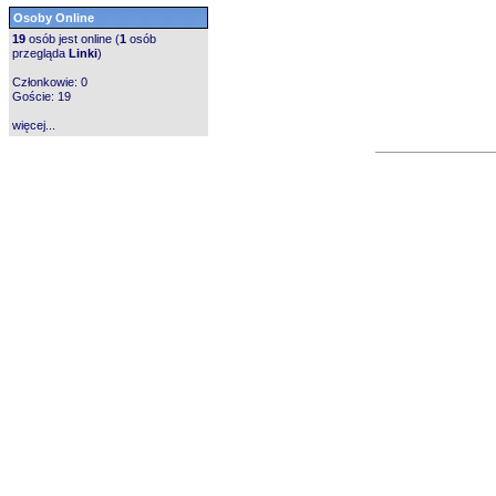
Osoby Online
19
osób jest online (
1
osób
przegląda
Linki
)
Członkowie: 0
Goście: 19
więcej...