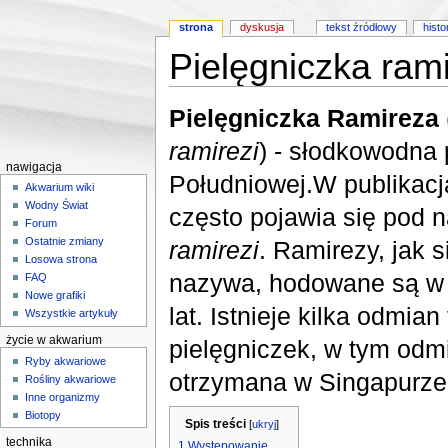
strona
dyskusja
tekst źródłowy
histo
Pielęgniczka ram
Skocz do:
nawigacji
,
wyszukiwania
Pielęgniczka Ramireza
ramirezi
) - słodkowodna 
nawigacja
Południowej.W publikacj
Akwarium wiki
Wodny Świat
często pojawia się pod
Forum
Ostatnie zmiany
ramirezi
. Ramirezy, jak 
Losowa strona
nazywa, hodowane są w 
FAQ
Nowe grafiki
lat. Istnieje kilka odmia
Wszystkie artykuły
życie w akwarium
pielęgniczek, w tym odmi
Ryby akwariowe
otrzymana w Singapurze
Rośliny akwariowe
Inne organizmy
Biotopy
Spis treści
[
ukryj
]
technika
1
Występowanie