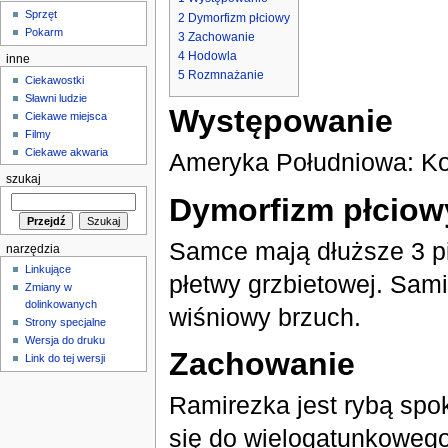
Sprzęt
2
Dymorfizm płciowy
Pokarm
3
Zachowanie
4
Hodowla
inne
5
Rozmnażanie
Ciekawostki
Sławni ludzie
Występowanie
Ciekawe miejsca
Filmy
Ciekawe akwaria
Ameryka Południowa: Ko
szukaj
Dymorfizm płciow
Samce mają dłuższe 3 p
narzędzia
Linkujące
płetwy grzbietowej. Sam
Zmiany w
dolinkowanych
wiśniowy brzuch.
Strony specjalne
Wersja do druku
Zachowanie
Link do tej wersji
Ramirezka jest rybą spo
się do wielogatunkowego