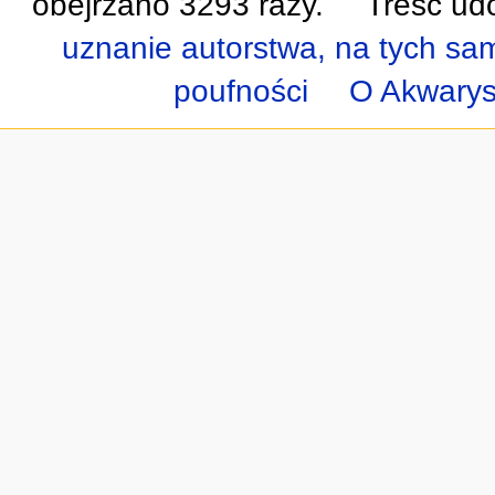
obejrzano 3293 razy.
Treść udo
uznanie autorstwa, na tych s
poufności
O Akwarys