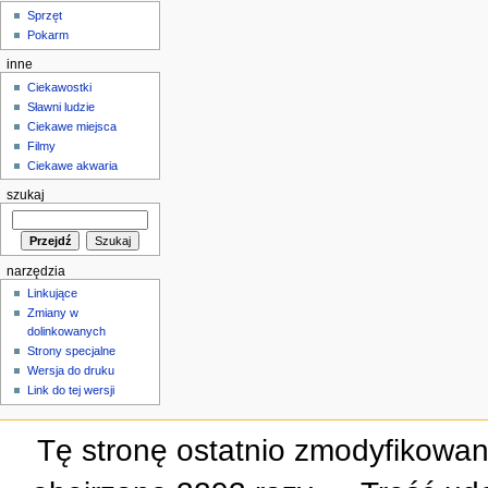
Sprzęt
Pokarm
inne
Ciekawostki
Sławni ludzie
Ciekawe miejsca
Filmy
Ciekawe akwaria
szukaj
narzędzia
Linkujące
Zmiany w
dolinkowanych
Strony specjalne
Wersja do druku
Link do tej wersji
Tę stronę ostatnio zmodyfikowan