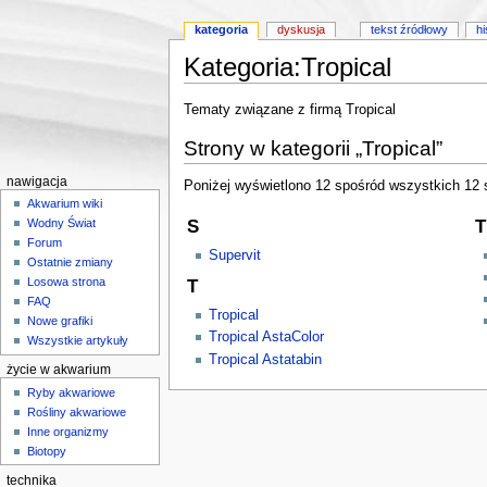
kategoria
dyskusja
tekst źródłowy
hi
Kategoria:Tropical
Skocz do:
nawigacji
,
wyszukiwania
Tematy związane z firmą Tropical
Strony w kategorii „Tropical”
nawigacja
Poniżej wyświetlono 12 spośród wszystkich 12 st
Akwarium wiki
S
T
Wodny Świat
Forum
Supervit
Ostatnie zmiany
Losowa strona
T
FAQ
Tropical
Nowe grafiki
Tropical AstaColor
Wszystkie artykuły
Tropical Astatabin
życie w akwarium
Ryby akwariowe
Rośliny akwariowe
Inne organizmy
Biotopy
technika