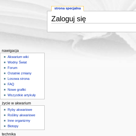
strona specjalna
Zaloguj się
Skocz do:
nawigacji
,
wyszukiwania
nawigacja
Akwarium wiki
Wodny Świat
Forum
Ostatnie zmiany
Losowa strona
FAQ
Nowe grafiki
Wszystkie artykuły
życie w akwarium
Ryby akwariowe
Rośliny akwariowe
Inne organizmy
Biotopy
technika