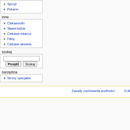
Sprzęt
Pokarm
inne
Ciekawostki
Sławni ludzie
Ciekawe miejsca
Filmy
Ciekawe akwaria
szukaj
narzędzia
Strony specjalne
Zasady zachowania poufności
O A