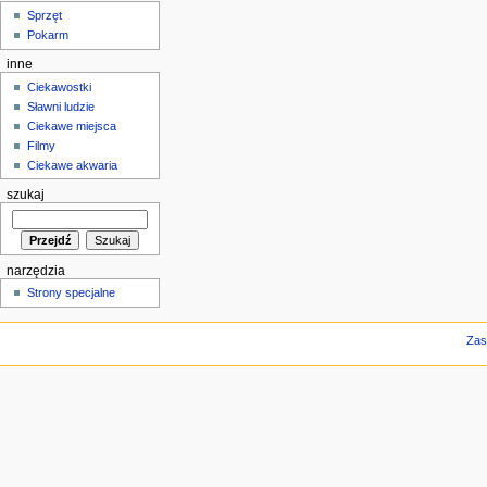
Sprzęt
Pokarm
inne
Ciekawostki
Sławni ludzie
Ciekawe miejsca
Filmy
Ciekawe akwaria
szukaj
narzędzia
Strony specjalne
Zas