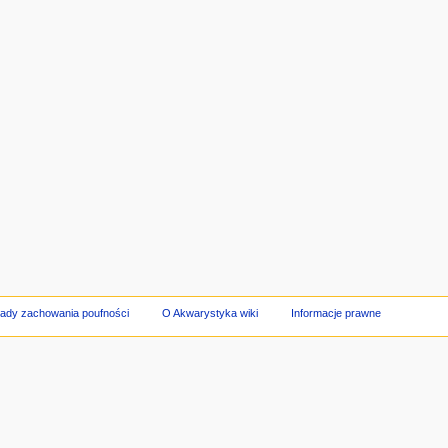
ady zachowania poufności
O Akwarystyka wiki
Informacje prawne