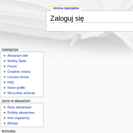
strona specjalna
Zaloguj się
Skocz do:
nawigacji
,
wyszukiwania
nawigacja
Akwarium wiki
Wodny Świat
Forum
Ostatnie zmiany
Losowa strona
FAQ
Nowe grafiki
Wszystkie artykuły
życie w akwarium
Ryby akwariowe
Rośliny akwariowe
Inne organizmy
Biotopy
technika