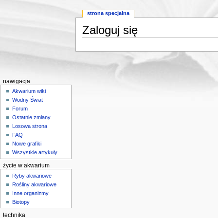
strona specjalna
Zaloguj się
Skocz do:
nawigacji
,
wyszukiwania
nawigacja
Akwarium wiki
Wodny Świat
Forum
Ostatnie zmiany
Losowa strona
FAQ
Nowe grafiki
Wszystkie artykuły
życie w akwarium
Ryby akwariowe
Rośliny akwariowe
Inne organizmy
Biotopy
technika