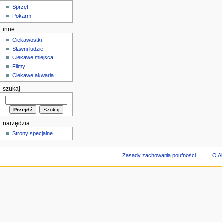
Sprzęt
Pokarm
inne
Ciekawostki
Sławni ludzie
Ciekawe miejsca
Filmy
Ciekawe akwaria
szukaj
narzędzia
Strony specjalne
Zasady zachowania poufności
O A