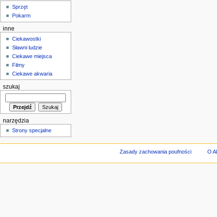
Sprzęt
Pokarm
inne
Ciekawostki
Sławni ludzie
Ciekawe miejsca
Filmy
Ciekawe akwaria
szukaj
narzędzia
Strony specjalne
Zasady zachowania poufności
O A