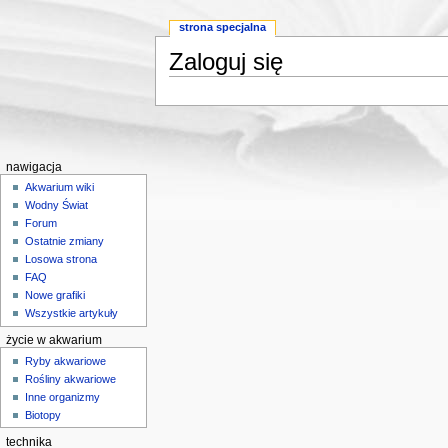
strona specjalna
Zaloguj się
Skocz do:
nawigacji
,
wyszukiwania
nawigacja
Akwarium wiki
Wodny Świat
Forum
Ostatnie zmiany
Losowa strona
FAQ
Nowe grafiki
Wszystkie artykuły
życie w akwarium
Ryby akwariowe
Rośliny akwariowe
Inne organizmy
Biotopy
technika