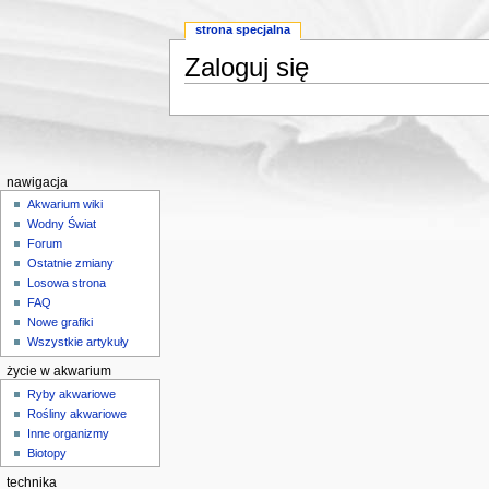
strona specjalna
Zaloguj się
Skocz do:
nawigacji
,
wyszukiwania
nawigacja
Akwarium wiki
Wodny Świat
Forum
Ostatnie zmiany
Losowa strona
FAQ
Nowe grafiki
Wszystkie artykuły
życie w akwarium
Ryby akwariowe
Rośliny akwariowe
Inne organizmy
Biotopy
technika