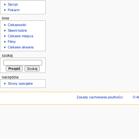
Sprzęt
Pokarm
inne
Ciekawostki
Sławni ludzie
Ciekawe miejsca
Filmy
Ciekawe akwaria
szukaj
narzędzia
Strony specjalne
Zasady zachowania poufności
O A