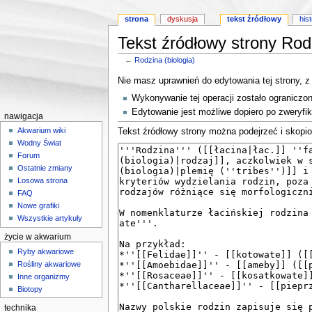
strona
dyskusja
tekst źródłowy
his
Tekst źródłowy strony Rodz
←
Rodzina (biologia)
Skocz do:
nawigacji
,
wyszukiwania
Nie masz uprawnień do edytowania tej strony, 
Wykonywanie tej operacji zostało ogranicz
Edytowanie jest możliwe dopiero po zweryfik
nawigacja
Akwarium wiki
Tekst źródłowy strony można podejrzeć i skopi
Wodny Świat
Forum
Ostatnie zmiany
Losowa strona
FAQ
Nowe grafiki
Wszystkie artykuły
życie w akwarium
Ryby akwariowe
Rośliny akwariowe
Inne organizmy
Biotopy
technika