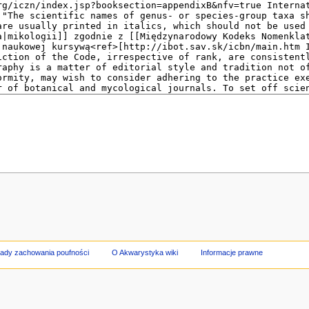
ady zachowania poufności
O Akwarystyka wiki
Informacje prawne