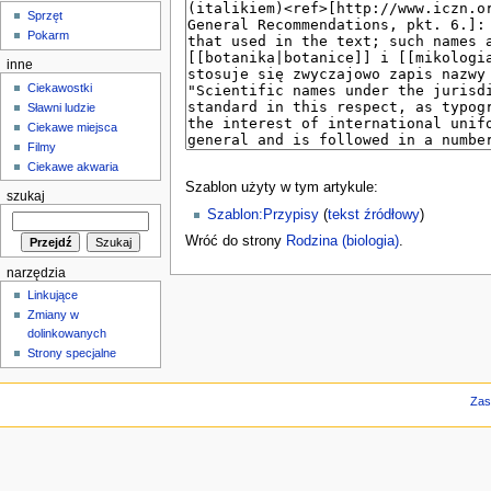
Sprzęt
Pokarm
inne
Ciekawostki
Sławni ludzie
Ciekawe miejsca
Filmy
Ciekawe akwaria
Szablon użyty w tym artykule:
szukaj
Szablon:Przypisy
(
tekst źródłowy
)
Wróć do strony
Rodzina (biologia)
.
narzędzia
Linkujące
Zmiany w
dolinkowanych
Strony specjalne
Zas