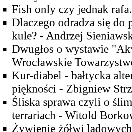
Fish only czy jednak rafa.
Dlaczego odradza się do p
kule? - Andrzej Sieniawsk
Dwugłos o wystawie "Akwa
Wrocławskie Towarzystw
Kur-diabel - bałtycka alt
piękności - Zbigniew Strz
Śliska sprawa czyli o śl
terrariach - Witold Borko
Żywienie żółwi lądowych