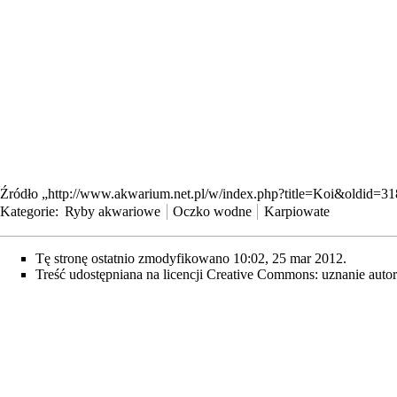
Źródło „
http://www.akwarium.net.pl/w/index.php?title=Koi&oldid=3
Kategorie
:
Ryby akwariowe
Oczko wodne
Karpiowate
Tę stronę ostatnio zmodyfikowano 10:02, 25 mar 2012.
Treść udostępniana na licencji
Creative Commons: uznanie auto