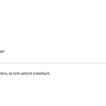
180
”
rstwa, na tych samych warunkach
.