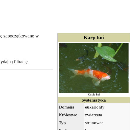
cję zapoczątkowano w
Karp koi
ajną filtrację.
Karpie koi
Systematyka
Domena
eukarionty
Królestwo
zwierzęta
Typ
strunowce