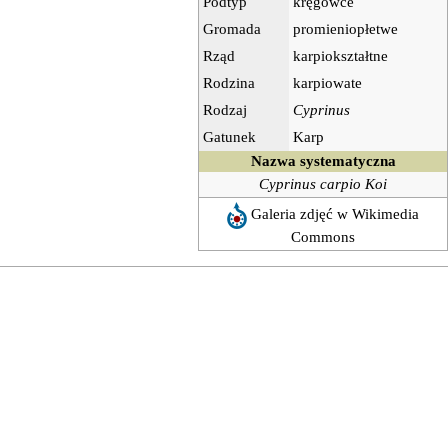
Podtyp
kręgowce
Gromada
promieniopłetwe
Rząd
karpiokształtne
Rodzina
karpiowate
Rodzaj
Cyprinus
Gatunek
Karp
Nazwa systematyczna
Cyprinus carpio Koi
Galeria zdjęć w Wikimedia
Commons