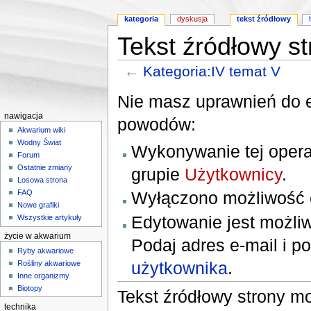
kategoria
dyskusja
tekst źródłowy
Tekst źródłowy st
←
Kategoria:IV temat V
Skocz do:
nawigacji
,
wyszukiwania
Nie masz uprawnień do e
nawigacja
powodów:
Akwarium wiki
Wodny Świat
Wykonywanie tej opera
Forum
Ostatnie zmiany
grupie
Użytkownicy
.
Losowa strona
Wyłączono możliwość ed
FAQ
Nowe grafiki
Edytowanie jest możliw
Wszystkie artykuły
życie w akwarium
Podaj adres e‐mail i p
Ryby akwariowe
użytkownika
.
Rośliny akwariowe
Inne organizmy
Biotopy
Tekst źródłowy strony m
technika