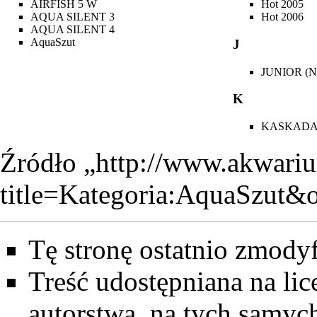
AIRFISH 5 W
Hot 2005
AQUA SILENT 3
Hot 2006
AQUA SILENT 4
AquaSzut
J
JUNIOR (N
K
KASKADA 
Źródło „
http://www.akwariu
title=Kategoria:AquaSzut&
Tę stronę ostatnio zmody
Treść udostępniana na lic
autorstwa, na tych samy