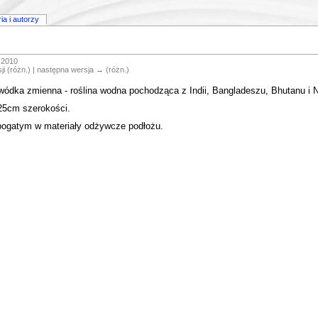
ria i autorzy
 2010
ji (różn.) | następna wersja → (różn.)
ódka zmienna - roślina wodna pochodząca z Indii, Bangladeszu, Bhutanu i N
 25cm szerokości.
z bogatym w materiały odżywcze podłożu.