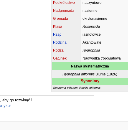
Podkrólestwo
naczyniowe
Nadgromada
nasienne
Gromada
okrytonasienne
Klasa
Rosopsida
Rząd
jasnotowce
Rodzina
Akantowate
Rodzaj
Hygrophila
Gatunek
Nadwódka trójkwiatowa
Nazwa systematyczna
Hygrophila difformis
Blume (1826)
Synonimy
Synnema triflorum
,
Ruellia difformis
, aby go rozwinąć !
artykuł.
.