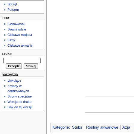
Sprzęt
Pokarm
inne
Ciekawostki
Sławni ludzie
Ciekawe miejsca
Filmy
Ciekawe akwaria
szukaj
narzędzia
Linkujące
Zmiany w
dolinkowanych
Strony specjalne
Wersja do druku
Link do tej wersji
Kategorie
:
Stubs
Rośliny akwariowe
Azja