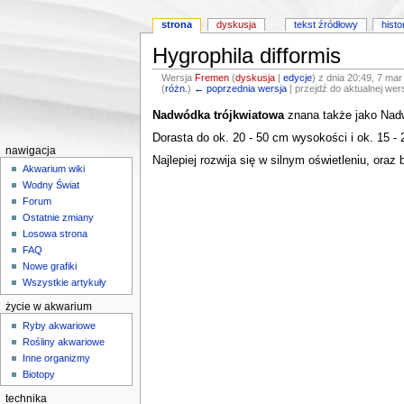
strona
dyskusja
tekst źródłowy
histo
Hygrophila difformis
Wersja
Fremen
(
dyskusja
|
edycje
)
z dnia 20:49, 7 mar
(
różn.
)
← poprzednia wersja
| przejdź do aktualnej wers
Skocz do:
nawigacji
,
wyszukiwania
Nadwódka trójkwiatowa
znana także jako Nadw
Dorasta do ok. 20 - 50 cm wysokości i ok. 15 -
nawigacja
Najlepiej rozwija się w silnym oświetleniu, ora
Akwarium wiki
Wodny Świat
Forum
Ostatnie zmiany
Losowa strona
FAQ
Nowe grafiki
Wszystkie artykuły
życie w akwarium
Ryby akwariowe
Rośliny akwariowe
Inne organizmy
Biotopy
technika