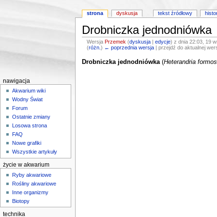
strona
dyskusja
tekst źródłowy
histo
Drobniczka jednodniówka
Wersja
Przemek
(
dyskusja
|
edycje
)
z dnia 22:03, 19 
(
różn.
)
← poprzednia wersja
| przejdź do aktualnej wers
Skocz do:
nawigacji
,
wyszukiwania
Drobniczka jednodniówka
(
Heterandria formo
nawigacja
Akwarium wiki
Wodny Świat
Forum
Ostatnie zmiany
Losowa strona
FAQ
Nowe grafiki
Wszystkie artykuły
życie w akwarium
Ryby akwariowe
Rośliny akwariowe
Inne organizmy
Biotopy
technika