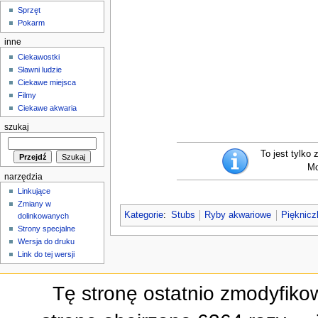
Sprzęt
Pokarm
inne
Ciekawostki
Sławni ludzie
Ciekawe miejsca
Filmy
Ciekawe akwaria
szukaj
To jest tylko
Mo
narzędzia
Linkujące
Zmiany w
Kategorie
:
Stubs
Ryby akwariowe
Pięknic
dolinkowanych
Strony specjalne
Wersja do druku
Link do tej wersji
Tę stronę ostatnio zmodyfiko