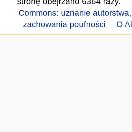
stronę obejrzano 6364 razy.
Commons: uznanie autorstwa,
zachowania poufności
O A