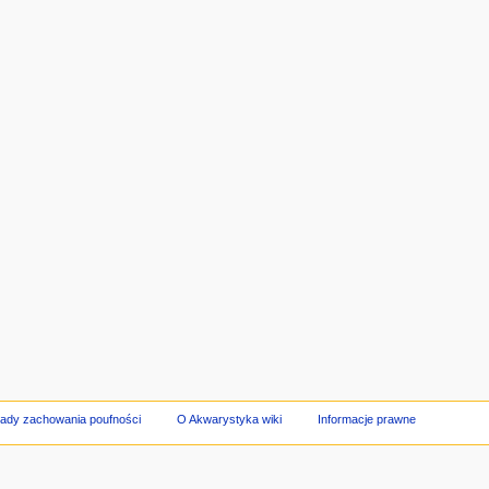
ady zachowania poufności
O Akwarystyka wiki
Informacje prawne