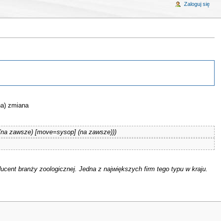
Zaloguj się
na) zmiana
(na zawsze) [move=sysop] (na zawsze)))
roducent branży zoologicznej. Jedna z największych firm tego typu w kraju.