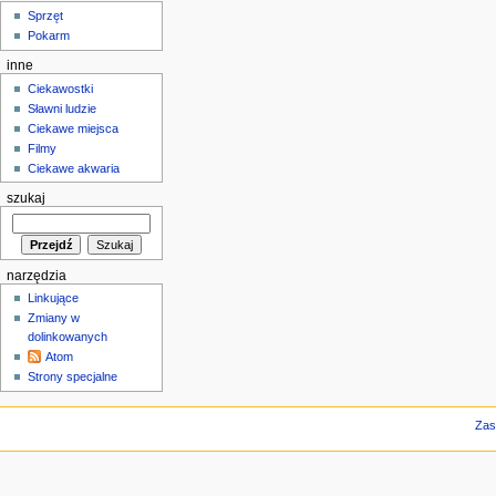
Sprzęt
Pokarm
inne
Ciekawostki
Sławni ludzie
Ciekawe miejsca
Filmy
Ciekawe akwaria
szukaj
narzędzia
Linkujące
Zmiany w
dolinkowanych
Atom
Strony specjalne
Zas