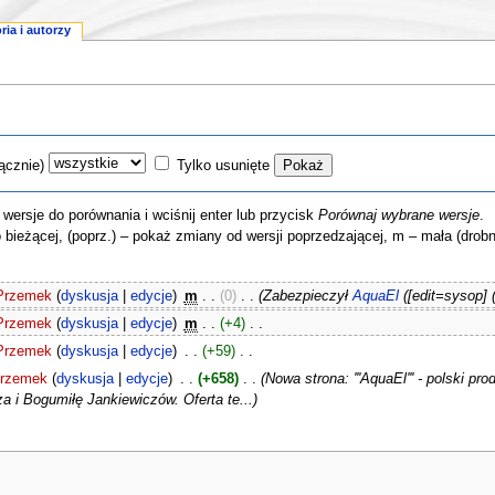
oria i autorzy
ącznie)
Tylko usunięte
ersje do porównania i wciśnij enter lub przycisk
Porównaj wybrane wersje
.
o bieżącej, (poprz.) – pokaż zmiany od wersji poprzedzającej, m – mała (drob
Przemek
(
dyskusja
|
edycje
)
‎
m
. .
(0)
‎ . .
(Zabezpieczył
AquaEl
([edit=sysop] 
Przemek
(
dyskusja
|
edycje
)
‎
m
. .
(+4)
‎ . .
Przemek
(
dyskusja
|
edycje
)
‎ . .
(+59)
‎ . .
rzemek
(
dyskusja
|
edycje
)
‎ . .
(+658)
‎ . .
(Nowa strona: '''AquaEl''' - polski p
 i Bogumiłę Jankiewiczów. Oferta te...)