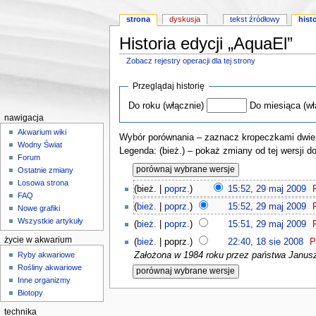
strona
dyskusja
tekst źródłowy
hist
Historia edycji „AquaEl”
Zobacz rejestry operacji dla tej strony
Skocz do:
nawigacji
,
wyszukiwania
Przeglądaj historię
Do roku (włącznie)
Do miesiąca (wł
nawigacja
Akwarium wiki
Wybór porównania – zaznacz kropeczkami dwie w
Wodny Świat
Legenda: (bież.) – pokaż zmiany od tej wersji d
Forum
Ostatnie zmiany
Losowa strona
(bież. |
poprz.
)
15:52, 29 maj 2009
‎
FAQ
(
bież.
|
poprz.
)
15:52, 29 maj 2009
‎
Nowe grafiki
Wszystkie artykuły
(
bież.
|
poprz.
)
15:51, 29 maj 2009
‎
życie w akwarium
(
bież.
| poprz.)
22:40, 18 sie 2008
‎
P
Ryby akwariowe
Założona w 1984 roku przez państwa Janusza
Rośliny akwariowe
Inne organizmy
Biotopy
technika