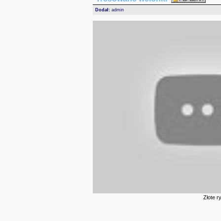
Dodał:
admin
Złote r