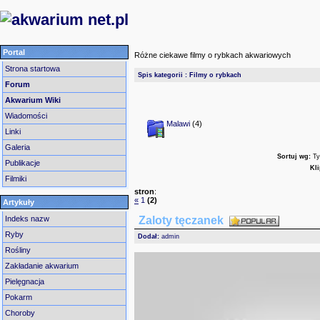
Portal
Różne ciekawe filmy o rybkach akwariowych
Strona startowa
Spis kategorii
:
Filmy o rybkach
Forum
Akwarium Wiki
Wiadomości
Malawi
(4)
Linki
Galeria
Sortuj wg:
Ty
Publikacje
Kli
Filmiki
stron
:
«
1
(2)
Artykuły
Zaloty tęczanek
Indeks nazw
Ryby
Dodał:
admin
Rośliny
Zakładanie akwarium
Pielęgnacja
Pokarm
Choroby