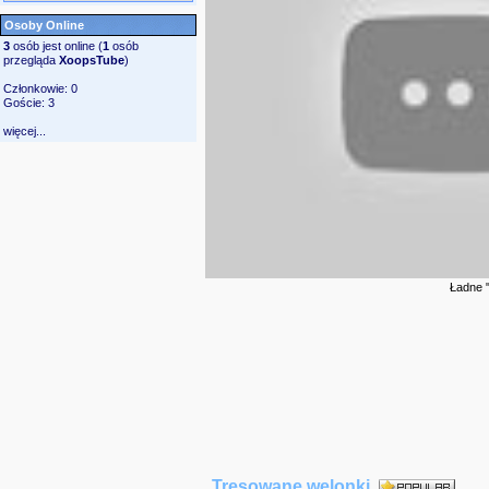
Osoby Online
3
osób jest online (
1
osób
przegląda
XoopsTube
)
Członkowie: 0
Goście: 3
więcej...
Ładne 
Tresowane welonki