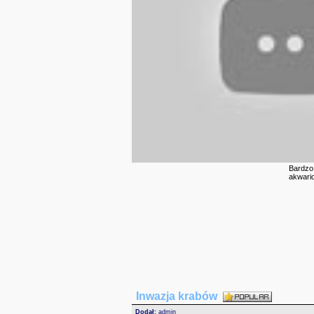
Bardzo
akwari
Inwazja krabów
Dodał:
admin