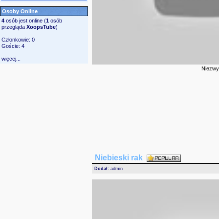
Osoby Online
4
osób jest online (
1
osób
przegląda
XoopsTube
)
Członkowie: 0
Goście: 4
więcej...
Niezwyk
Niebieski rak
Dodał:
admin