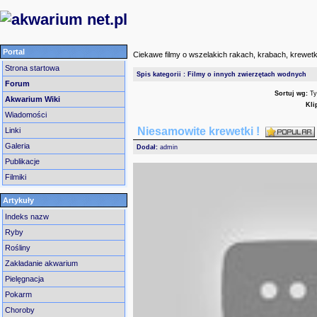
Portal
Ciekawe filmy o wszelakich rakach, krabach, krewetk
Strona startowa
Spis kategorii
:
Filmy o innych zwierzętach wodnych
Forum
Sortuj wg:
Ty
Akwarium Wiki
Kli
Wiadomości
Niesamowite krewetki !
Linki
Galeria
Dodał:
admin
Publikacje
Filmiki
Artykuły
Indeks nazw
Ryby
Rośliny
Zakładanie akwarium
Pielęgnacja
Pokarm
Choroby