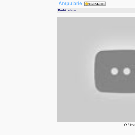
Ampularie
Dodał:
admin
O ślima