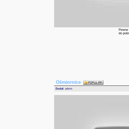
Pewne 
do polo
Ośmiornice
Dodał:
admin