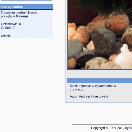
Osoby Online
7
osób jest online (
2
osób
przegląda
Galeria
)
Członkowie: 0
Goście: 7
więcej...
Karlik szponiasty
Hymenochirus
curticeps
Autor: Andrzej Kinastowski
Copyright © 1999-2012 by
A