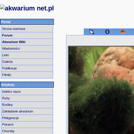
Portal
Strona startowa
Forum
Akwarium Wiki
Wiadomości
Linki
Galeria
Publikacje
Filmiki
Artykuły
Indeks nazw
Ryby
Rośliny
Zakładanie akwarium
Pielęgnacja
Pokarm
Choroby