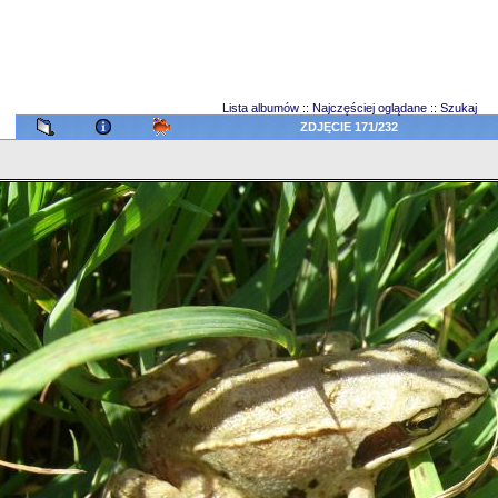
Lista albumów
::
Najczęściej oglądane
::
Szukaj
ZDJĘCIE 171/232