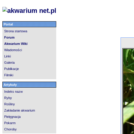
Portal
Strona startowa
Forum
Akwarium Wiki
Wiadomości
Linki
Galeria
Publikacje
Filmiki
Artykuły
Indeks nazw
Ryby
Rośliny
Zakładanie akwarium
Pielęgnacja
Pokarm
Choroby