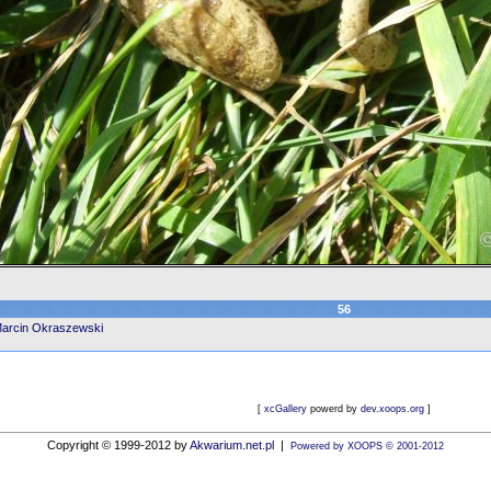
56
Marcin Okraszewski
[
xcGallery
powerd by
dev.xoops.org
]
Copyright © 1999-2012 by
Akwarium.net.pl
|
Powered by XOOPS © 2001-2012